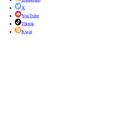
X
YouTube
Tiktok
Kwai