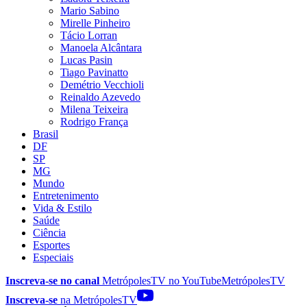
Mario Sabino
Mirelle Pinheiro
Tácio Lorran
Manoela Alcântara
Lucas Pasin
Tiago Pavinatto
Demétrio Vecchioli
Reinaldo Azevedo
Milena Teixeira
Rodrigo França
Brasil
DF
SP
MG
Mundo
Entretenimento
Vida & Estilo
Saúde
Ciência
Esportes
Especiais
Inscreva-se no canal
MetrópolesTV no
YouTube
MetrópolesTV
Inscreva-se
na MetrópolesTV