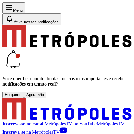
Menu
Ative nossas notificações
Você quer ficar por dentro das notícias mais importantes e receber
notificações em tempo real?
Eu quero!
Agora não
Inscreva-se no canal
MetrópolesTV no
YouTube
MetrópolesTV
Inscreva-se
na MetrópolesTV