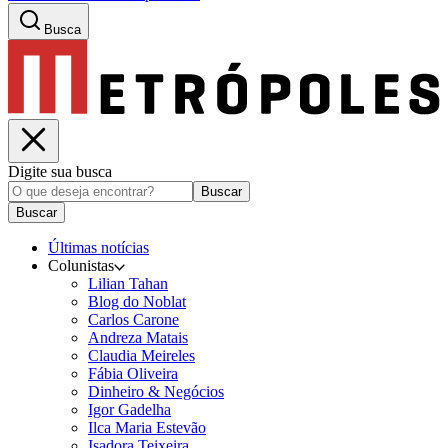
Busca
Digite sua busca
Buscar
Buscar
Últimas notícias
Colunistas
Lilian Tahan
Blog do Noblat
Carlos Carone
Andreza Matais
Claudia Meireles
Fábia Oliveira
Dinheiro & Negócios
Igor Gadelha
Ilca Maria Estevão
Isadora Teixeira