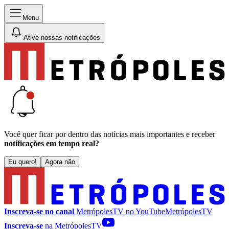
Menu
Ative nossas notificações
Você quer ficar por dentro das notícias mais importantes e receber
notificações em tempo real?
Eu quero!
Agora não
Inscreva-se no canal
MetrópolesTV no
YouTube
MetrópolesTV
Inscreva-se
na MetrópolesTV