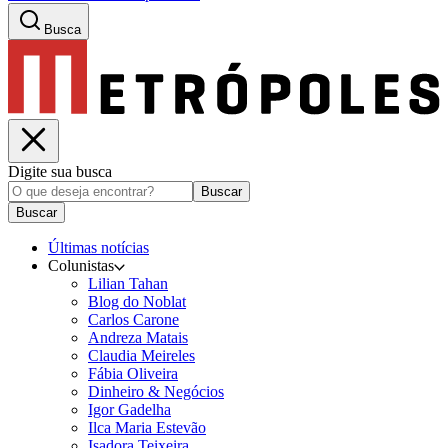
Busca
Digite sua busca
Buscar
Buscar
Últimas notícias
Colunistas
Lilian Tahan
Blog do Noblat
Carlos Carone
Andreza Matais
Claudia Meireles
Fábia Oliveira
Dinheiro & Negócios
Igor Gadelha
Ilca Maria Estevão
Isadora Teixeira