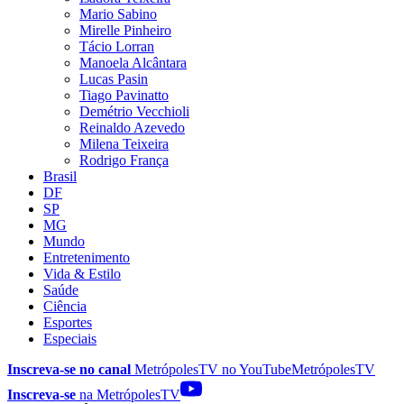
Mario Sabino
Mirelle Pinheiro
Tácio Lorran
Manoela Alcântara
Lucas Pasin
Tiago Pavinatto
Demétrio Vecchioli
Reinaldo Azevedo
Milena Teixeira
Rodrigo França
Brasil
DF
SP
MG
Mundo
Entretenimento
Vida & Estilo
Saúde
Ciência
Esportes
Especiais
Inscreva-se no canal
MetrópolesTV no
YouTube
MetrópolesTV
Inscreva-se
na MetrópolesTV