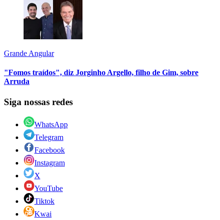
Grande Angular
"Fomos traídos", diz Jorginho Argello, filho de Gim, sobre
Arruda
Siga nossas redes
WhatsApp
Telegram
Facebook
Instagram
X
YouTube
Tiktok
Kwai