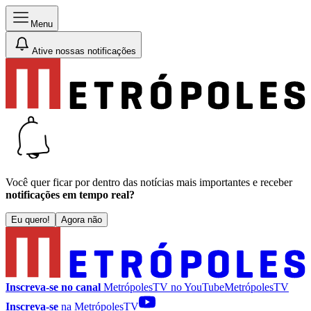
Menu
Ative nossas notificações
Você quer ficar por dentro das notícias mais importantes e receber
notificações em tempo real?
Eu quero!
Agora não
Inscreva-se no canal
MetrópolesTV no
YouTube
MetrópolesTV
Inscreva-se
na MetrópolesTV