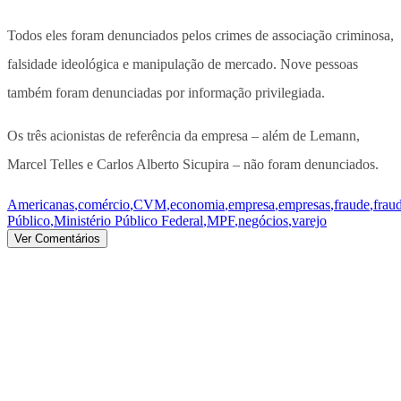
Todos eles foram denunciados pelos crimes de associação criminosa,
falsidade ideológica e manipulação de mercado. Nove pessoas
também foram denunciadas por informação privilegiada.
Os três acionistas de referência da empresa – além de Lemann,
Marcel Telles e Carlos Alberto Sicupira – não foram denunciados.
Americanas
,
comércio
,
CVM
,
economia
,
empresa
,
empresas
,
fraude
,
frau
Público
,
Ministério Público Federal
,
MPF
,
negócios
,
varejo
Ver Comentários