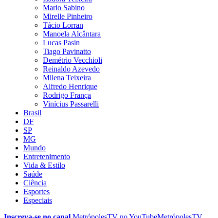
Mario Sabino
Mirelle Pinheiro
Tácio Lorran
Manoela Alcântara
Lucas Pasin
Tiago Pavinatto
Demétrio Vecchioli
Reinaldo Azevedo
Milena Teixeira
Alfredo Henrique
Rodrigo França
Vinícius Passarelli
Brasil
DF
SP
MG
Mundo
Entretenimento
Vida & Estilo
Saúde
Ciência
Esportes
Especiais
Inscreva-se no canal
MetrópolesTV no
YouTube
MetrópolesTV