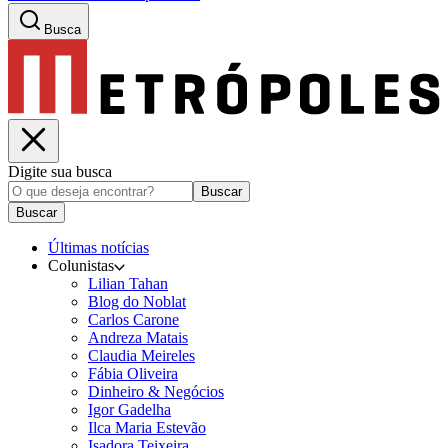
Busca
Digite sua busca
Buscar
Buscar
Últimas notícias
Colunistas
Lilian Tahan
Blog do Noblat
Carlos Carone
Andreza Matais
Claudia Meireles
Fábia Oliveira
Dinheiro & Negócios
Igor Gadelha
Ilca Maria Estevão
Isadora Teixeira