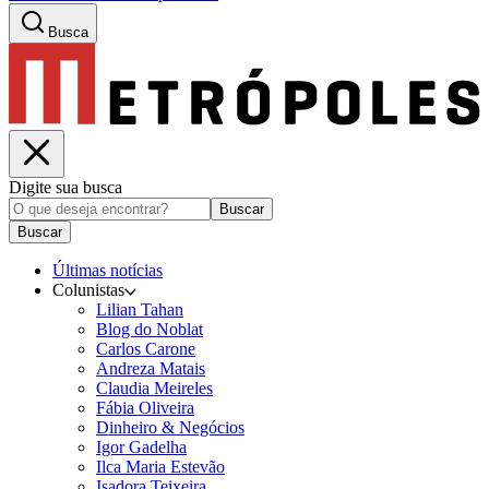
Busca
Digite sua busca
Buscar
Buscar
Últimas notícias
Colunistas
Lilian Tahan
Blog do Noblat
Carlos Carone
Andreza Matais
Claudia Meireles
Fábia Oliveira
Dinheiro & Negócios
Igor Gadelha
Ilca Maria Estevão
Isadora Teixeira