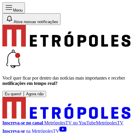
Menu
Ative nossas notificações
Você quer ficar por dentro das notícias mais importantes e receber
notificações em tempo real?
Eu quero!
Agora não
Inscreva-se no canal
MetrópolesTV no
YouTube
MetrópolesTV
Inscreva-se
na MetrópolesTV