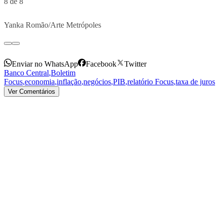
8 de 8
Yanka Romão/Arte Metrópoles
Enviar no WhatsApp
Facebook
Twitter
Banco Central
,
Boletim
Focus
,
economia
,
inflação
,
negócios
,
PIB
,
relatório Focus
,
taxa de juros
Ver Comentários