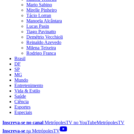
Mario Sabino
Mirelle Pinheiro
Tácio Lorran
Manoela Alcântara
Lucas Pasin
Tiago Pavinatto
Demétrio Vecchioli
Reinaldo Azevedo
Milena Teixeira
Rodrigo França
Brasil
DF
SP
MG
Mundo
Entretenimento
Vida & Estilo
Saúde
Ciência
Esportes
Especiais
Inscreva-se no canal
MetrópolesTV no
YouTube
MetrópolesTV
Inscreva-se
na MetrópolesTV