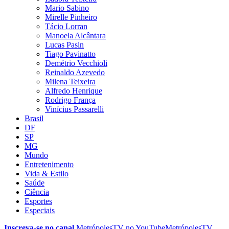
Mario Sabino
Mirelle Pinheiro
Tácio Lorran
Manoela Alcântara
Lucas Pasin
Tiago Pavinatto
Demétrio Vecchioli
Reinaldo Azevedo
Milena Teixeira
Alfredo Henrique
Rodrigo França
Vinícius Passarelli
Brasil
DF
SP
MG
Mundo
Entretenimento
Vida & Estilo
Saúde
Ciência
Esportes
Especiais
Inscreva-se no canal
MetrópolesTV no
YouTube
MetrópolesTV