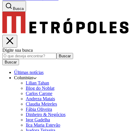
Busca
Digite sua busca
Buscar
Buscar
Últimas notícias
Colunistas
Lilian Tahan
Blog do Noblat
Carlos Carone
Andreza Matais
Claudia Meireles
Fábia Oliveira
Dinheiro & Negócios
Igor Gadelha
Ilca Maria Estevão
Isadora Teixeira