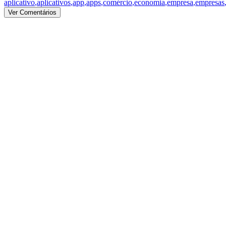
aplicativo
,
aplicativos
,
app
,
apps
,
comércio
,
economia
,
empresa
,
empresas
Ver Comentários