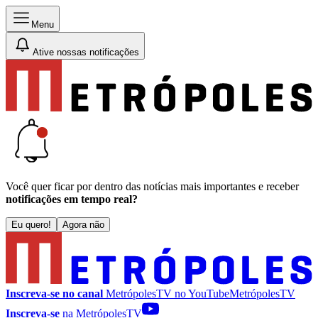
Menu
Ative nossas notificações
Você quer ficar por dentro das notícias mais importantes e receber
notificações em tempo real?
Eu quero!
Agora não
Inscreva-se no canal
MetrópolesTV no
YouTube
MetrópolesTV
Inscreva-se
na MetrópolesTV