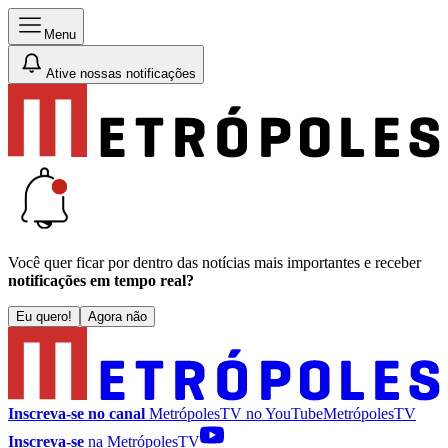
Menu
Ative nossas notificações
Você quer ficar por dentro das notícias mais importantes e receber
notificações em tempo real?
Eu quero!
Agora não
Inscreva-se no canal
MetrópolesTV no
YouTube
MetrópolesTV
Inscreva-se
na MetrópolesTV