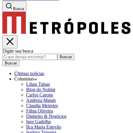
Busca
Digite sua busca
Buscar
Buscar
Últimas notícias
Colunistas
Lilian Tahan
Blog do Noblat
Carlos Carone
Andreza Matais
Claudia Meireles
Fábia Oliveira
Dinheiro & Negócios
Igor Gadelha
Ilca Maria Estevão
Isadora Teixeira