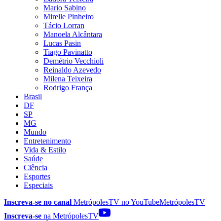
Mario Sabino
Mirelle Pinheiro
Tácio Lorran
Manoela Alcântara
Lucas Pasin
Tiago Pavinatto
Demétrio Vecchioli
Reinaldo Azevedo
Milena Teixeira
Rodrigo França
Brasil
DF
SP
MG
Mundo
Entretenimento
Vida & Estilo
Saúde
Ciência
Esportes
Especiais
Inscreva-se no canal
MetrópolesTV no
YouTube
MetrópolesTV
Inscreva-se
na MetrópolesTV