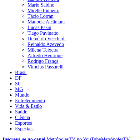
Mario Sabino
Mirelle Pinheiro
Tácio Lorran
Manoela Alcântara
Lucas Pasin
Tiago Pavinatto
Demétrio Vecchioli
Reinaldo Azevedo
Milena Teixeira
Alfredo Henrique
Rodrigo França
Vinícius Passarelli
Brasil
DF
SP
MG
Mundo
Entretenimento
Vida & Estilo
Saúde
Ciência
Esportes
Especiais
Inscreva-se no canal
MetrópolesTV no
YouTube
MetrópolesTV