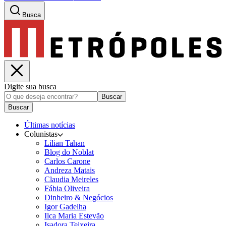
Busca
Digite sua busca
Buscar
Buscar
Últimas notícias
Colunistas
Lilian Tahan
Blog do Noblat
Carlos Carone
Andreza Matais
Claudia Meireles
Fábia Oliveira
Dinheiro & Negócios
Igor Gadelha
Ilca Maria Estevão
Isadora Teixeira