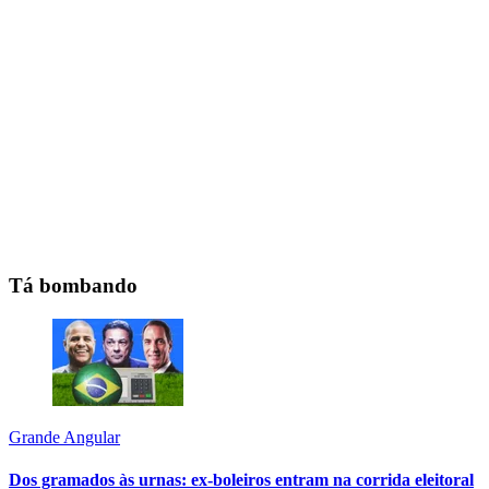
Tá bombando
Grande Angular
Dos gramados às urnas: ex-boleiros entram na corrida eleitoral