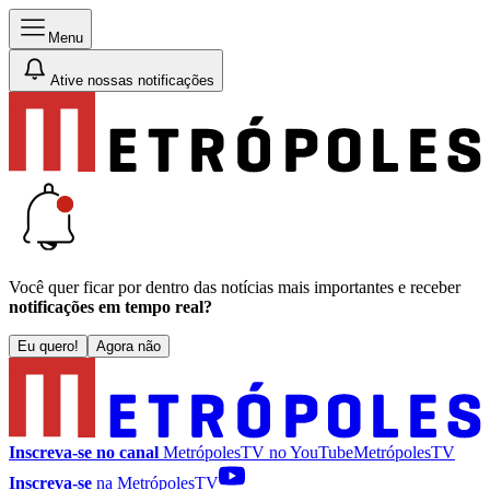
Menu
Ative nossas notificações
Você quer ficar por dentro das notícias mais importantes e receber
notificações em tempo real?
Eu quero!
Agora não
Inscreva-se no canal
MetrópolesTV no
YouTube
MetrópolesTV
Inscreva-se
na MetrópolesTV