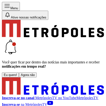
Menu
Ative nossas notificações
Você quer ficar por dentro das notícias mais importantes e receber
notificações em tempo real?
Eu quero!
Agora não
Inscreva-se no canal
MetrópolesTV no
YouTube
MetrópolesTV
Inscreva-se
na MetrópolesTV