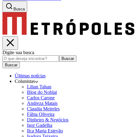
Busca
Digite sua busca
Buscar
Buscar
Últimas notícias
Colunistas
Lilian Tahan
Blog do Noblat
Carlos Carone
Andreza Matais
Claudia Meireles
Fábia Oliveira
Dinheiro & Negócios
Igor Gadelha
Ilca Maria Estevão
Isadora Teixeira