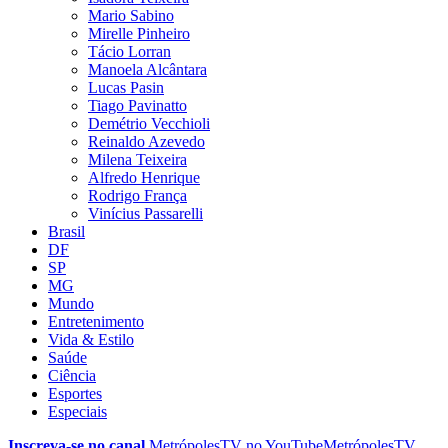
Mario Sabino
Mirelle Pinheiro
Tácio Lorran
Manoela Alcântara
Lucas Pasin
Tiago Pavinatto
Demétrio Vecchioli
Reinaldo Azevedo
Milena Teixeira
Alfredo Henrique
Rodrigo França
Vinícius Passarelli
Brasil
DF
SP
MG
Mundo
Entretenimento
Vida & Estilo
Saúde
Ciência
Esportes
Especiais
Inscreva-se no canal
MetrópolesTV no
YouTube
MetrópolesTV