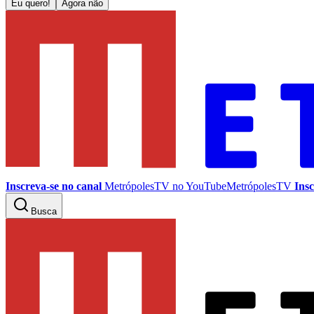
Eu quero!
Agora não
Inscreva-se no canal
MetrópolesTV no
YouTube
MetrópolesTV
Insc
Busca