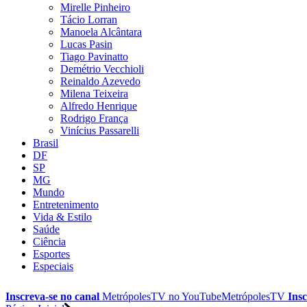
Mirelle Pinheiro
Tácio Lorran
Manoela Alcântara
Lucas Pasin
Tiago Pavinatto
Demétrio Vecchioli
Reinaldo Azevedo
Milena Teixeira
Alfredo Henrique
Rodrigo França
Vinícius Passarelli
Brasil
DF
SP
MG
Mundo
Entretenimento
Vida & Estilo
Saúde
Ciência
Esportes
Especiais
Inscreva-se no canal
MetrópolesTV no
YouTube
MetrópolesTV
Insc