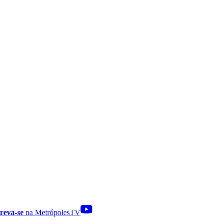
reva-se
na MetrópolesTV