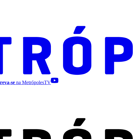
reva-se
na MetrópolesTV