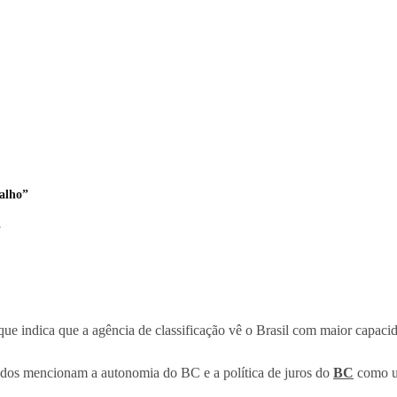
alho”
”
ue indica que a agência de classificação vê o Brasil com maior capaci
odos mencionam a autonomia do BC e a política de juros do
BC
como um