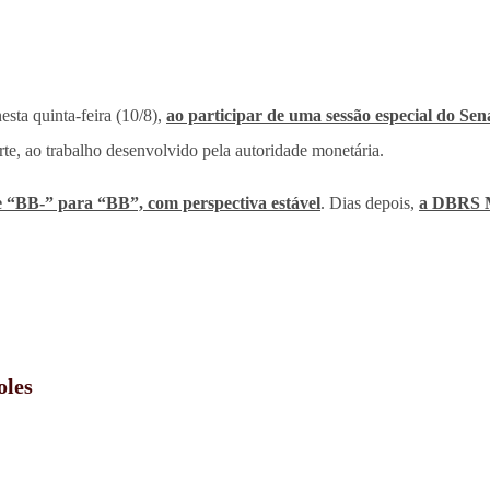
nesta quinta-feira (10/8),
ao participar de uma sessão especial do Se
rte, ao trabalho desenvolvido pela autoridade monetária.
e “BB-” para “BB”, com perspectiva estável
. Dias depois,
a DBRS M
oles