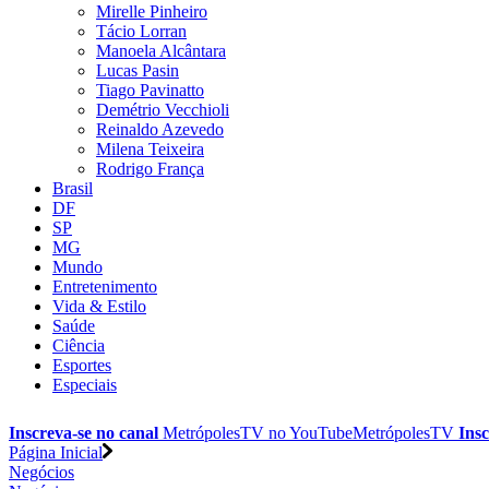
Mirelle Pinheiro
Tácio Lorran
Manoela Alcântara
Lucas Pasin
Tiago Pavinatto
Demétrio Vecchioli
Reinaldo Azevedo
Milena Teixeira
Rodrigo França
Brasil
DF
SP
MG
Mundo
Entretenimento
Vida & Estilo
Saúde
Ciência
Esportes
Especiais
Inscreva-se no canal
MetrópolesTV no
YouTube
MetrópolesTV
Insc
Página Inicial
Negócios