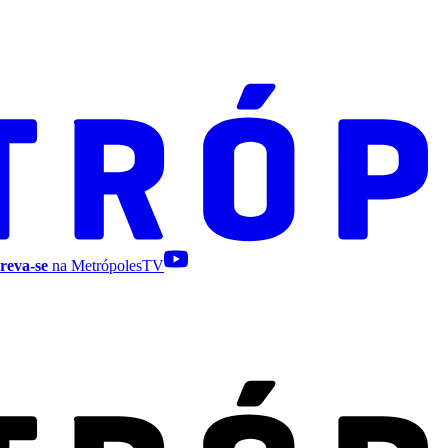
reva-se
na MetrópolesTV