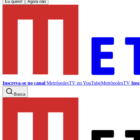
Eu quero!
Agora não
Inscreva-se no canal
MetrópolesTV no
YouTube
MetrópolesTV
Insc
Busca