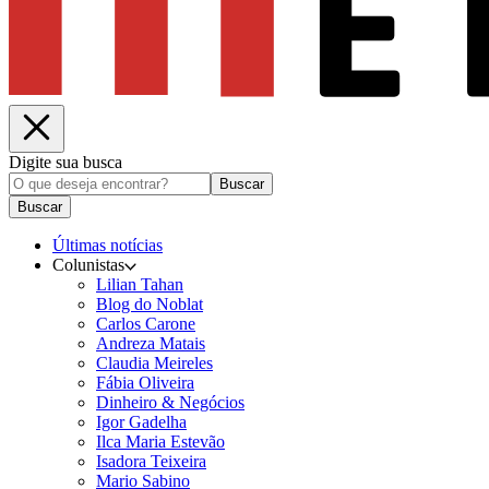
Digite sua busca
Buscar
Buscar
Últimas notícias
Colunistas
Lilian Tahan
Blog do Noblat
Carlos Carone
Andreza Matais
Claudia Meireles
Fábia Oliveira
Dinheiro & Negócios
Igor Gadelha
Ilca Maria Estevão
Isadora Teixeira
Mario Sabino