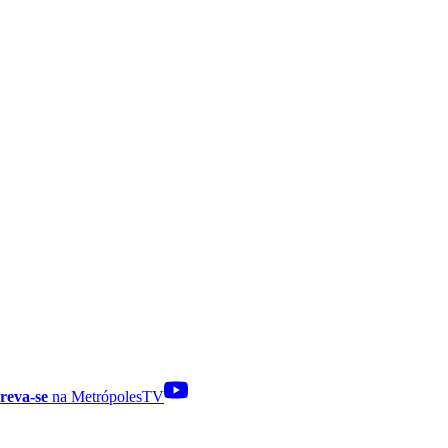
reva-se
na MetrópolesTV