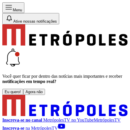
Menu
Ative nossas notificações
Você quer ficar por dentro das notícias mais importantes e receber
notificações em tempo real?
Eu quero!
Agora não
Inscreva-se no canal
MetrópolesTV no
YouTube
MetrópolesTV
Inscreva-se
na MetrópolesTV