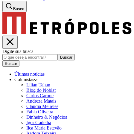
Busca
Digite sua busca
Buscar
Buscar
Últimas notícias
Colunistas
Lilian Tahan
Blog do Noblat
Carlos Carone
Andreza Matais
Claudia Meireles
Fábia Oliveira
Dinheiro & Negócios
Igor Gadelha
Ilca Maria Estevão
Isadora Teixeira