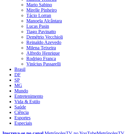
Mario Sabino
Mirelle Pinheiro
Tácio Lorran
Manoela Alcântara
Lucas Pasin
Tiago Pavinatto
Demétrio Vecchioli
Reinaldo Azevedo
Milena Teixeira
Alfredo Henrique
Rodrigo França
Vinícius Passarelli
Brasil
DF
SP
MG
Mundo
Entretenimento
Vida & Estilo
Saúde
Ciência
Esportes
Especiais
Inscreva-se no canal
MetrópolesTV no
YouTube
MetrópolesTV