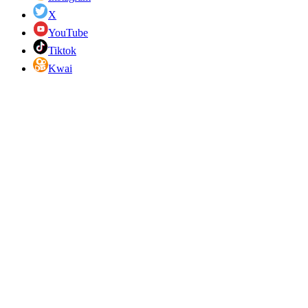
X
YouTube
Tiktok
Kwai