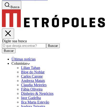
Busca
Digite sua busca
Buscar
Buscar
Últimas notícias
Colunistas
Lilian Tahan
Blog do Noblat
Carlos Carone
Andreza Matais
Claudia Meireles
Fábia Oliveira
Dinheiro & Negócios
Igor Gadelha
Ilca Maria Estevão
Isadora Teixeira