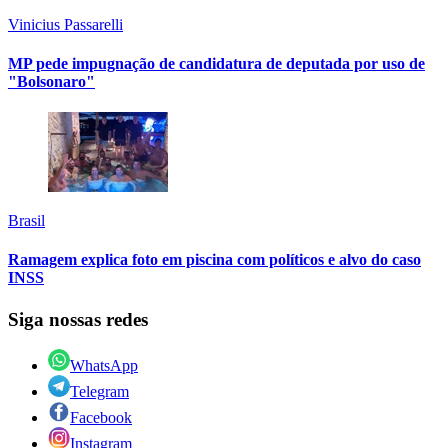
Vinicius Passarelli
MP pede impugnação de candidatura de deputada por uso de
"Bolsonaro"
Brasil
Ramagem explica foto em piscina com políticos e alvo do caso
INSS
Siga nossas redes
WhatsApp
Telegram
Facebook
Instagram