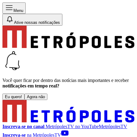
Menu
Ative nossas notificações
Você quer ficar por dentro das notícias mais importantes e receber
notificações em tempo real?
Eu quero!
Agora não
Inscreva-se no canal
MetrópolesTV no
YouTube
MetrópolesTV
Inscreva-se
na MetrópolesTV