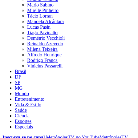
Mario Sabino
Mirelle Pinheiro
Tácio Lorran
Manoela Alcântara
Lucas Pasin
Tiago Pavinatto
Demétrio Vecchioli
Reinaldo Azevedo
Milena Teixeira
Alfredo Henrique
Rodrigo França
Vinícius Passarelli
Brasil
DF
SP
MG
Mundo
Entretenimento
Vida & Estilo
Saúde
Ciência
Esportes
Especiais
Inscreva-se no canal
MetrópolesTV no
YouTube
MetrópolesTV