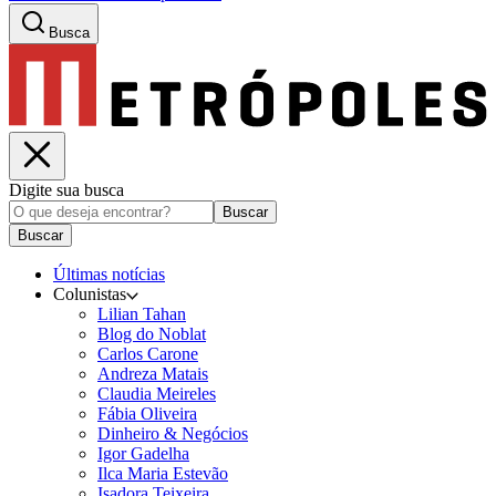
Busca
Digite sua busca
Buscar
Buscar
Últimas notícias
Colunistas
Lilian Tahan
Blog do Noblat
Carlos Carone
Andreza Matais
Claudia Meireles
Fábia Oliveira
Dinheiro & Negócios
Igor Gadelha
Ilca Maria Estevão
Isadora Teixeira