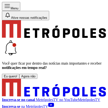
Menu
Ative nossas notificações
Você quer ficar por dentro das notícias mais importantes e receber
notificações em tempo real?
Eu quero!
Agora não
Inscreva-se no canal
MetrópolesTV no
YouTube
MetrópolesTV
Inscreva-se
na MetrópolesTV