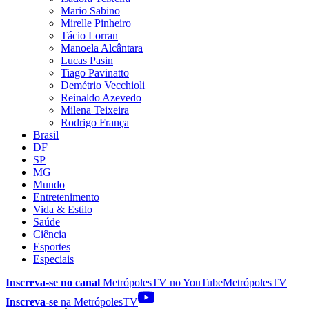
Mario Sabino
Mirelle Pinheiro
Tácio Lorran
Manoela Alcântara
Lucas Pasin
Tiago Pavinatto
Demétrio Vecchioli
Reinaldo Azevedo
Milena Teixeira
Rodrigo França
Brasil
DF
SP
MG
Mundo
Entretenimento
Vida & Estilo
Saúde
Ciência
Esportes
Especiais
Inscreva-se no canal
MetrópolesTV no
YouTube
MetrópolesTV
Inscreva-se
na MetrópolesTV