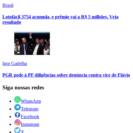
Brasil
Lotofácil 3754 acumula, e prêmio vai a R$ 5 milhões. Veja
resultado
Igor Gadelha
PGR pede à PF diligências sobre denúncia contra vice de Flávio
Siga nossas redes
WhatsApp
Telegram
Facebook
Instagram
X