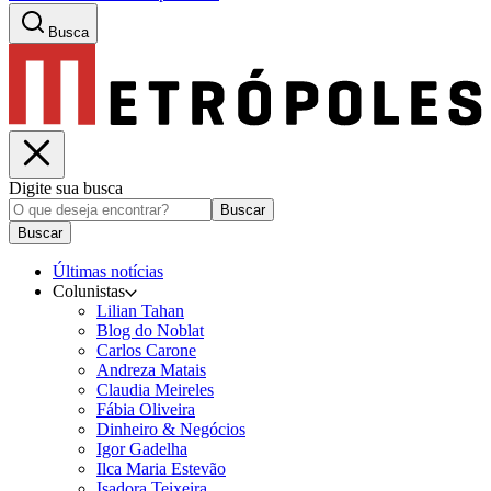
Busca
Digite sua busca
Buscar
Buscar
Últimas notícias
Colunistas
Lilian Tahan
Blog do Noblat
Carlos Carone
Andreza Matais
Claudia Meireles
Fábia Oliveira
Dinheiro & Negócios
Igor Gadelha
Ilca Maria Estevão
Isadora Teixeira