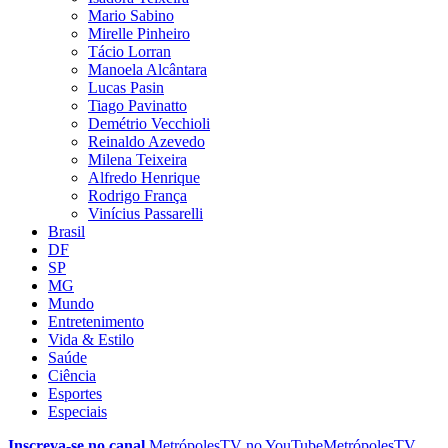
Mario Sabino
Mirelle Pinheiro
Tácio Lorran
Manoela Alcântara
Lucas Pasin
Tiago Pavinatto
Demétrio Vecchioli
Reinaldo Azevedo
Milena Teixeira
Alfredo Henrique
Rodrigo França
Vinícius Passarelli
Brasil
DF
SP
MG
Mundo
Entretenimento
Vida & Estilo
Saúde
Ciência
Esportes
Especiais
Inscreva-se no canal
MetrópolesTV no
YouTube
MetrópolesTV