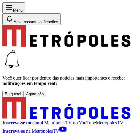
Menu
Ative nossas notificações
Você quer ficar por dentro das notícias mais importantes e receber
notificações em tempo real?
Eu quero!
Agora não
Inscreva-se no canal
MetrópolesTV no
YouTube
MetrópolesTV
Inscreva-se
na MetrópolesTV