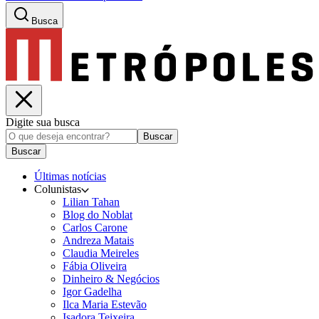
Busca
Digite sua busca
Buscar
Buscar
Últimas notícias
Colunistas
Lilian Tahan
Blog do Noblat
Carlos Carone
Andreza Matais
Claudia Meireles
Fábia Oliveira
Dinheiro & Negócios
Igor Gadelha
Ilca Maria Estevão
Isadora Teixeira