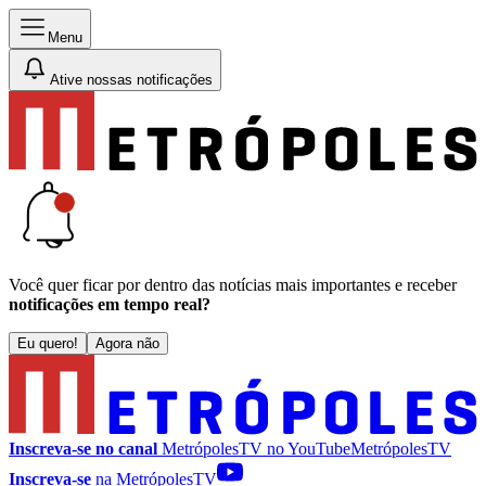
Menu
Ative nossas notificações
Você quer ficar por dentro das notícias mais importantes e receber
notificações em tempo real?
Eu quero!
Agora não
Inscreva-se no canal
MetrópolesTV no
YouTube
MetrópolesTV
Inscreva-se
na MetrópolesTV