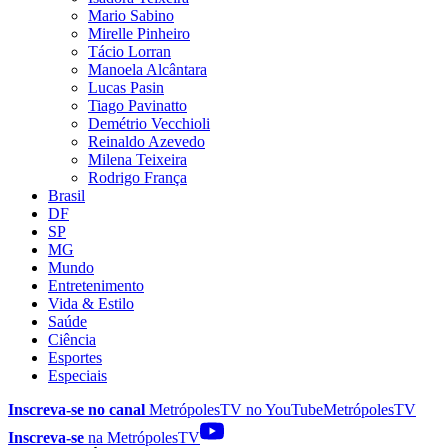
Mario Sabino
Mirelle Pinheiro
Tácio Lorran
Manoela Alcântara
Lucas Pasin
Tiago Pavinatto
Demétrio Vecchioli
Reinaldo Azevedo
Milena Teixeira
Rodrigo França
Brasil
DF
SP
MG
Mundo
Entretenimento
Vida & Estilo
Saúde
Ciência
Esportes
Especiais
Inscreva-se no canal
MetrópolesTV no
YouTube
MetrópolesTV
Inscreva-se
na MetrópolesTV