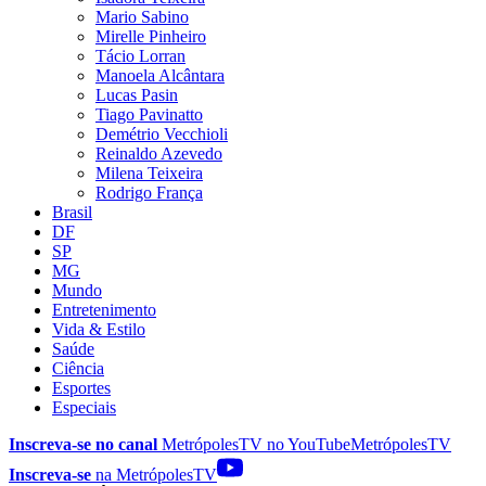
Mario Sabino
Mirelle Pinheiro
Tácio Lorran
Manoela Alcântara
Lucas Pasin
Tiago Pavinatto
Demétrio Vecchioli
Reinaldo Azevedo
Milena Teixeira
Rodrigo França
Brasil
DF
SP
MG
Mundo
Entretenimento
Vida & Estilo
Saúde
Ciência
Esportes
Especiais
Inscreva-se no canal
MetrópolesTV no
YouTube
MetrópolesTV
Inscreva-se
na MetrópolesTV