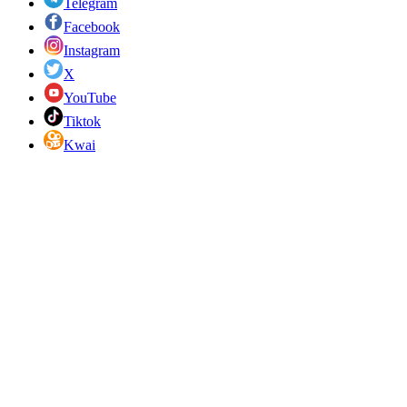
Telegram
Facebook
Instagram
X
YouTube
Tiktok
Kwai