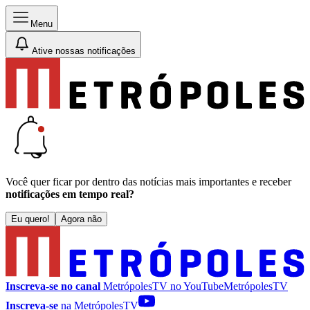
Menu
Ative nossas notificações
Você quer ficar por dentro das notícias mais importantes e receber
notificações em tempo real?
Eu quero!
Agora não
Inscreva-se no canal
MetrópolesTV no
YouTube
MetrópolesTV
Inscreva-se
na MetrópolesTV