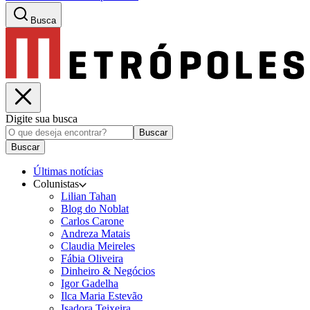
Busca
Digite sua busca
Buscar
Buscar
Últimas notícias
Colunistas
Lilian Tahan
Blog do Noblat
Carlos Carone
Andreza Matais
Claudia Meireles
Fábia Oliveira
Dinheiro & Negócios
Igor Gadelha
Ilca Maria Estevão
Isadora Teixeira