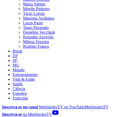
Mario Sabino
Mirelle Pinheiro
Tácio Lorran
Manoela Alcântara
Lucas Pasin
Tiago Pavinatto
Demétrio Vecchioli
Reinaldo Azevedo
Milena Teixeira
Rodrigo França
Brasil
DF
SP
MG
Mundo
Entretenimento
Vida & Estilo
Saúde
Ciência
Esportes
Especiais
Inscreva-se no canal
MetrópolesTV no
YouTube
MetrópolesTV
Inscreva-se
na MetrópolesTV