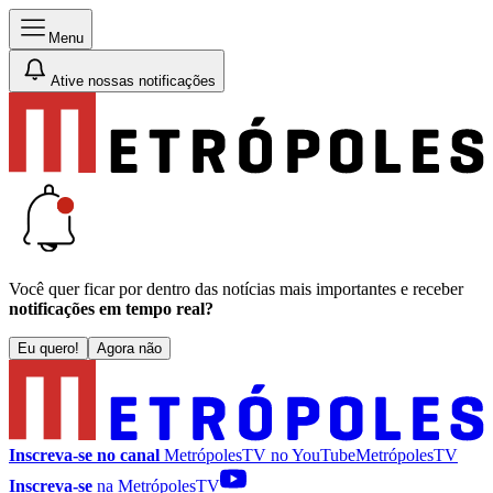
Menu
Ative nossas notificações
Você quer ficar por dentro das notícias mais importantes e receber
notificações em tempo real?
Eu quero!
Agora não
Inscreva-se no canal
MetrópolesTV no
YouTube
MetrópolesTV
Inscreva-se
na MetrópolesTV