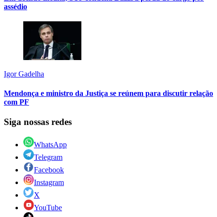
assédio
Igor Gadelha
Mendonça e ministro da Justiça se reúnem para discutir relação
com PF
Siga nossas redes
WhatsApp
Telegram
Facebook
Instagram
X
YouTube