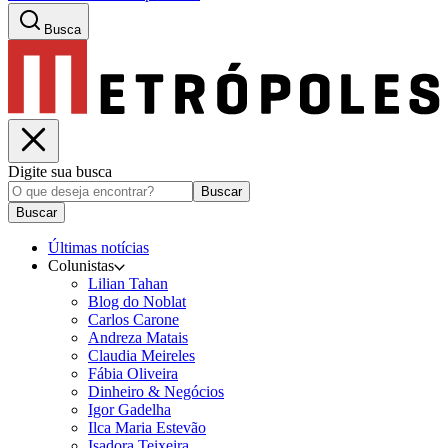
Busca
Digite sua busca
Buscar
Buscar
Últimas notícias
Colunistas
Lilian Tahan
Blog do Noblat
Carlos Carone
Andreza Matais
Claudia Meireles
Fábia Oliveira
Dinheiro & Negócios
Igor Gadelha
Ilca Maria Estevão
Isadora Teixeira