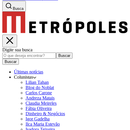
Busca
Digite sua busca
Buscar
Buscar
Últimas notícias
Colunistas
Lilian Tahan
Blog do Noblat
Carlos Carone
Andreza Matais
Claudia Meireles
Fábia Oliveira
Dinheiro & Negócios
Igor Gadelha
Ilca Maria Estevão
Isadora Teixeira