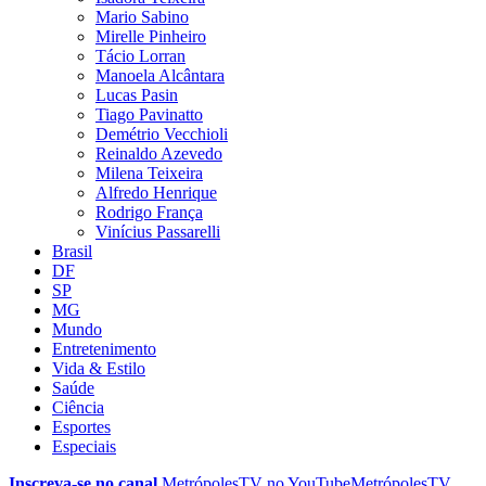
Mario Sabino
Mirelle Pinheiro
Tácio Lorran
Manoela Alcântara
Lucas Pasin
Tiago Pavinatto
Demétrio Vecchioli
Reinaldo Azevedo
Milena Teixeira
Alfredo Henrique
Rodrigo França
Vinícius Passarelli
Brasil
DF
SP
MG
Mundo
Entretenimento
Vida & Estilo
Saúde
Ciência
Esportes
Especiais
Inscreva-se no canal
MetrópolesTV no
YouTube
MetrópolesTV