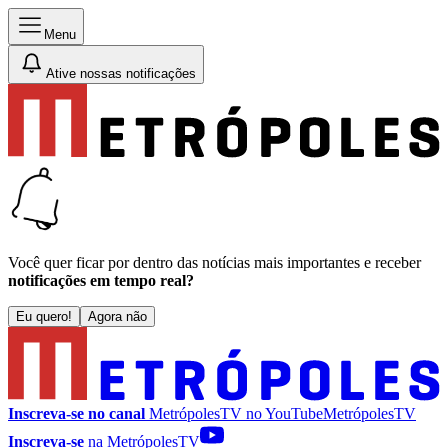
Menu
Ative nossas notificações
Você quer ficar por dentro das notícias mais importantes e receber
notificações em tempo real?
Eu quero!
Agora não
Inscreva-se no canal
MetrópolesTV no
YouTube
MetrópolesTV
Inscreva-se
na MetrópolesTV