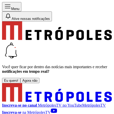
Menu
Ative nossas notificações
Você quer ficar por dentro das notícias mais importantes e receber
notificações em tempo real?
Eu quero!
Agora não
Inscreva-se no canal
MetrópolesTV no
YouTube
MetrópolesTV
Inscreva-se
na MetrópolesTV