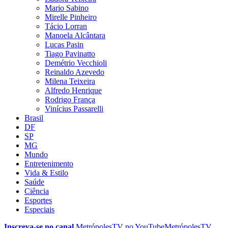
Mario Sabino
Mirelle Pinheiro
Tácio Lorran
Manoela Alcântara
Lucas Pasin
Tiago Pavinatto
Demétrio Vecchioli
Reinaldo Azevedo
Milena Teixeira
Alfredo Henrique
Rodrigo França
Vinícius Passarelli
Brasil
DF
SP
MG
Mundo
Entretenimento
Vida & Estilo
Saúde
Ciência
Esportes
Especiais
Inscreva-se no canal
MetrópolesTV no
YouTube
MetrópolesTV