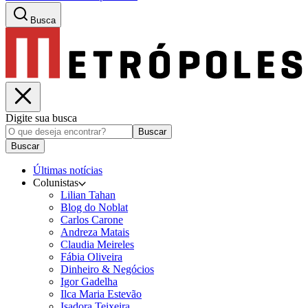
Busca
Digite sua busca
Buscar
Buscar
Últimas notícias
Colunistas
Lilian Tahan
Blog do Noblat
Carlos Carone
Andreza Matais
Claudia Meireles
Fábia Oliveira
Dinheiro & Negócios
Igor Gadelha
Ilca Maria Estevão
Isadora Teixeira