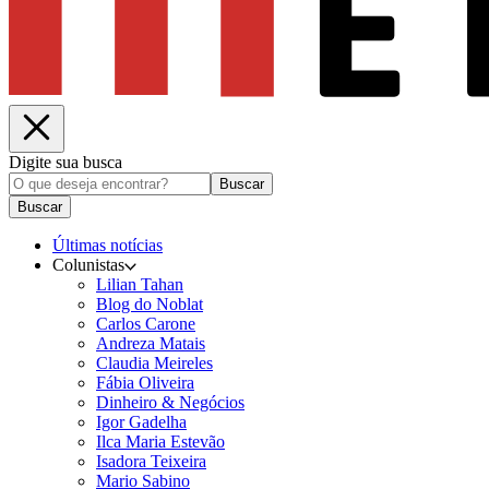
Digite sua busca
Buscar
Buscar
Últimas notícias
Colunistas
Lilian Tahan
Blog do Noblat
Carlos Carone
Andreza Matais
Claudia Meireles
Fábia Oliveira
Dinheiro & Negócios
Igor Gadelha
Ilca Maria Estevão
Isadora Teixeira
Mario Sabino