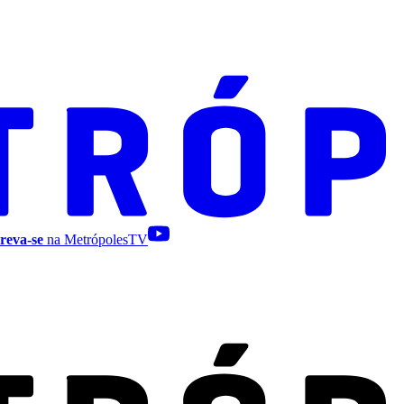
reva-se
na MetrópolesTV