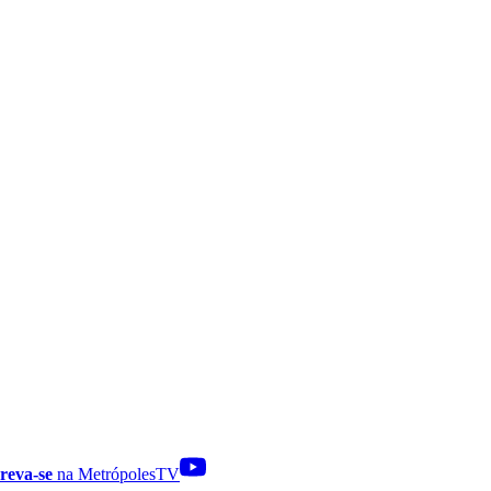
reva-se
na MetrópolesTV