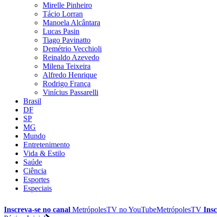
Mirelle Pinheiro
Tácio Lorran
Manoela Alcântara
Lucas Pasin
Tiago Pavinatto
Demétrio Vecchioli
Reinaldo Azevedo
Milena Teixeira
Alfredo Henrique
Rodrigo França
Vinícius Passarelli
Brasil
DF
SP
MG
Mundo
Entretenimento
Vida & Estilo
Saúde
Ciência
Esportes
Especiais
Inscreva-se no canal
MetrópolesTV no
YouTube
MetrópolesTV
Insc