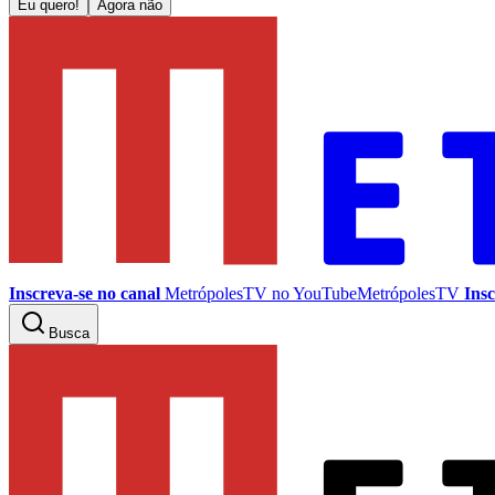
Eu quero!
Agora não
Inscreva-se no canal
MetrópolesTV no
YouTube
MetrópolesTV
Insc
Busca