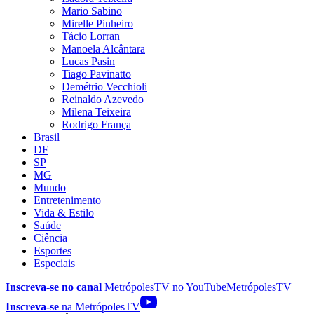
Mario Sabino
Mirelle Pinheiro
Tácio Lorran
Manoela Alcântara
Lucas Pasin
Tiago Pavinatto
Demétrio Vecchioli
Reinaldo Azevedo
Milena Teixeira
Rodrigo França
Brasil
DF
SP
MG
Mundo
Entretenimento
Vida & Estilo
Saúde
Ciência
Esportes
Especiais
Inscreva-se no canal
MetrópolesTV no
YouTube
MetrópolesTV
Inscreva-se
na MetrópolesTV