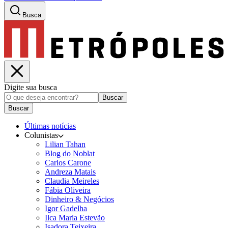
Busca
Digite sua busca
Buscar
Buscar
Últimas notícias
Colunistas
Lilian Tahan
Blog do Noblat
Carlos Carone
Andreza Matais
Claudia Meireles
Fábia Oliveira
Dinheiro & Negócios
Igor Gadelha
Ilca Maria Estevão
Isadora Teixeira