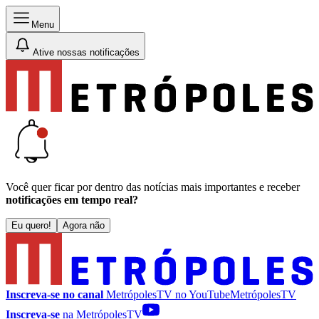
Menu
Ative nossas notificações
Você quer ficar por dentro das notícias mais importantes e receber
notificações em tempo real?
Eu quero!
Agora não
Inscreva-se no canal
MetrópolesTV no
YouTube
MetrópolesTV
Inscreva-se
na MetrópolesTV