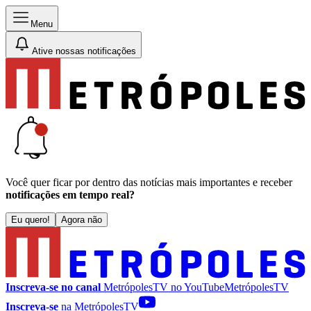
Menu
Ative nossas notificações
Você quer ficar por dentro das notícias mais importantes e receber
notificações em tempo real?
Eu quero!
Agora não
Inscreva-se no canal
MetrópolesTV no
YouTube
MetrópolesTV
Inscreva-se
na MetrópolesTV