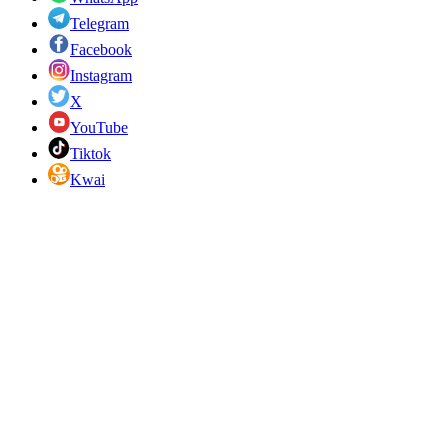
Telegram
Facebook
Instagram
X
YouTube
Tiktok
Kwai