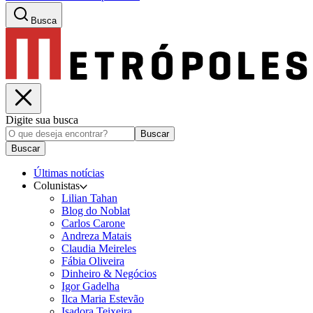
Busca
Digite sua busca
Buscar
Buscar
Últimas notícias
Colunistas
Lilian Tahan
Blog do Noblat
Carlos Carone
Andreza Matais
Claudia Meireles
Fábia Oliveira
Dinheiro & Negócios
Igor Gadelha
Ilca Maria Estevão
Isadora Teixeira