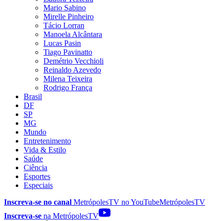
Mario Sabino
Mirelle Pinheiro
Tácio Lorran
Manoela Alcântara
Lucas Pasin
Tiago Pavinatto
Demétrio Vecchioli
Reinaldo Azevedo
Milena Teixeira
Rodrigo França
Brasil
DF
SP
MG
Mundo
Entretenimento
Vida & Estilo
Saúde
Ciência
Esportes
Especiais
Inscreva-se no canal
MetrópolesTV no
YouTube
MetrópolesTV
Inscreva-se
na MetrópolesTV