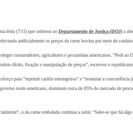
xta-feira (7/11) que ordenou ao
Departamento de Justiça (DOJ)
a abe
m elevando artificialmente os preços da carne bovina por meio de conlu
teger consumidores, agricultores e pecuaristas americanos. “Pedi ao 
onluio ilícito, fixação e manipulação de preços”, escreveu o republicano
esforço para “reprimir cartéis estrangeiros” e “restaurar a concorrência
o governo norte-americano, dominam cerca de 85% do mercado de proce
ialmente”, o da carne embalada continua a subir. “Sabe-se que há algo