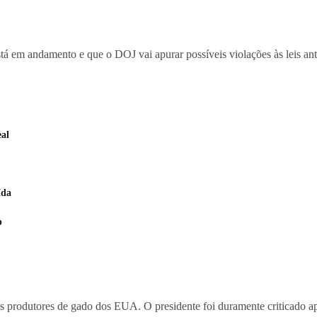
á em andamento e que o DOJ vai apurar possíveis violações às leis anti
eal
ída
p
 produtores de gado dos EUA. O presidente foi duramente criticado ap