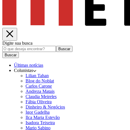
Digite sua busca
Buscar
Buscar
Últimas notícias
Colunistas
Lilian Tahan
Blog do Noblat
Carlos Carone
Andreza Matais
Claudia Meireles
Fábia Oliveira
Dinheiro & Negócios
Igor Gadelha
Ilca Maria Estevão
Isadora Teixeira
Mario Sabino