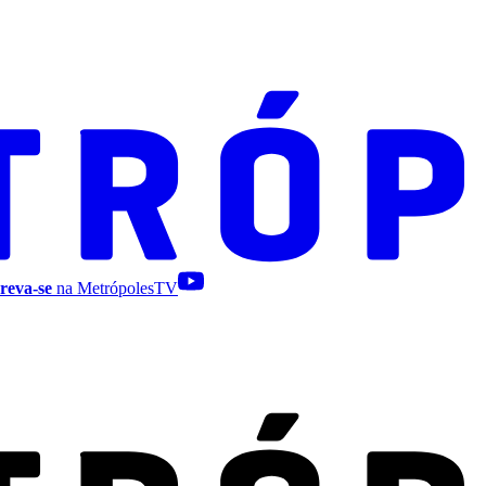
reva-se
na MetrópolesTV