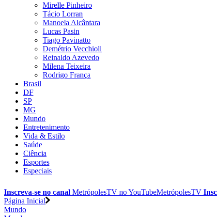
Mirelle Pinheiro
Tácio Lorran
Manoela Alcântara
Lucas Pasin
Tiago Pavinatto
Demétrio Vecchioli
Reinaldo Azevedo
Milena Teixeira
Rodrigo França
Brasil
DF
SP
MG
Mundo
Entretenimento
Vida & Estilo
Saúde
Ciência
Esportes
Especiais
Inscreva-se no canal
MetrópolesTV no
YouTube
MetrópolesTV
Insc
Página Inicial
Mundo