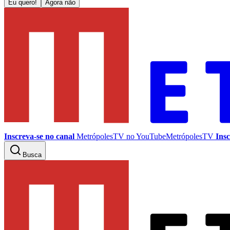
Eu quero!
Agora não
Inscreva-se no canal
MetrópolesTV no
YouTube
MetrópolesTV
Insc
Busca