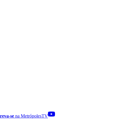
reva-se
na MetrópolesTV