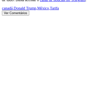
canadá
,
Donald Trump
,
México
,
Tarifa
Ver Comentários