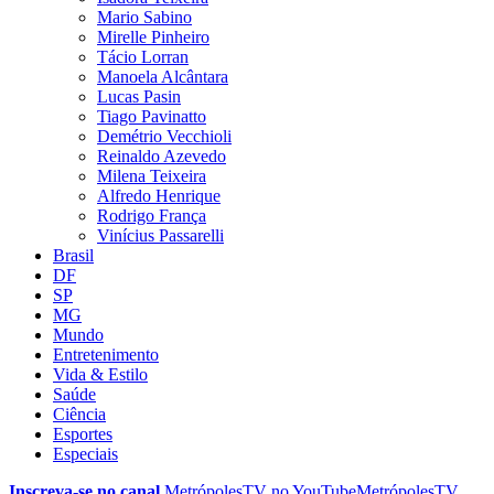
Mario Sabino
Mirelle Pinheiro
Tácio Lorran
Manoela Alcântara
Lucas Pasin
Tiago Pavinatto
Demétrio Vecchioli
Reinaldo Azevedo
Milena Teixeira
Alfredo Henrique
Rodrigo França
Vinícius Passarelli
Brasil
DF
SP
MG
Mundo
Entretenimento
Vida & Estilo
Saúde
Ciência
Esportes
Especiais
Inscreva-se no canal
MetrópolesTV no
YouTube
MetrópolesTV