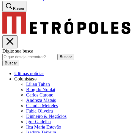
Busca
Digite sua busca
Buscar
Buscar
Últimas notícias
Colunistas
Lilian Tahan
Blog do Noblat
Carlos Carone
Andreza Matais
Claudia Meireles
Fábia Oliveira
Dinheiro & Negócios
Igor Gadelha
Ilca Maria Estevão
Isadora Teixeira