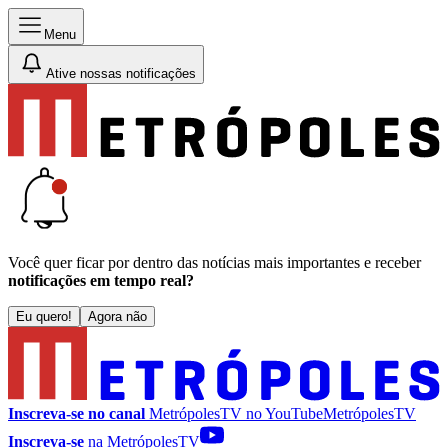
Menu
Ative nossas notificações
Você quer ficar por dentro das notícias mais importantes e receber
notificações em tempo real?
Eu quero!
Agora não
Inscreva-se no canal
MetrópolesTV no
YouTube
MetrópolesTV
Inscreva-se
na MetrópolesTV