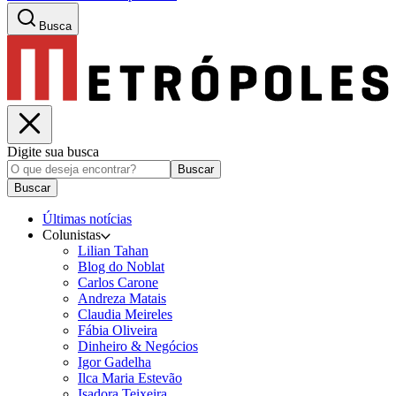
Busca
Digite sua busca
Buscar
Buscar
Últimas notícias
Colunistas
Lilian Tahan
Blog do Noblat
Carlos Carone
Andreza Matais
Claudia Meireles
Fábia Oliveira
Dinheiro & Negócios
Igor Gadelha
Ilca Maria Estevão
Isadora Teixeira