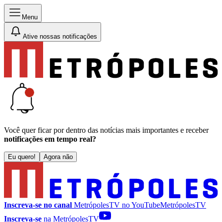
Menu
Ative nossas notificações
Você quer ficar por dentro das notícias mais importantes e receber
notificações em tempo real?
Eu quero!
Agora não
Inscreva-se no canal
MetrópolesTV no
YouTube
MetrópolesTV
Inscreva-se
na MetrópolesTV