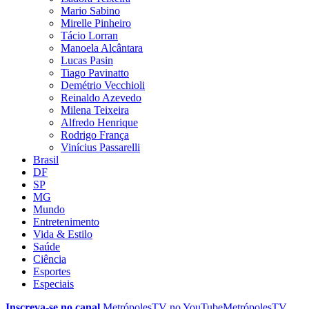
Mario Sabino
Mirelle Pinheiro
Tácio Lorran
Manoela Alcântara
Lucas Pasin
Tiago Pavinatto
Demétrio Vecchioli
Reinaldo Azevedo
Milena Teixeira
Alfredo Henrique
Rodrigo França
Vinícius Passarelli
Brasil
DF
SP
MG
Mundo
Entretenimento
Vida & Estilo
Saúde
Ciência
Esportes
Especiais
Inscreva-se no canal
MetrópolesTV no
YouTube
MetrópolesTV