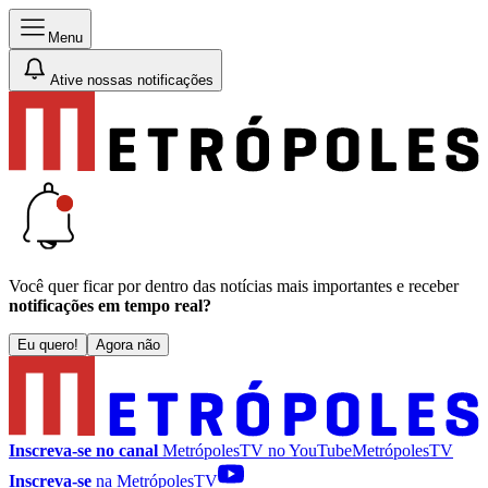
Menu
Ative nossas notificações
Você quer ficar por dentro das notícias mais importantes e receber
notificações em tempo real?
Eu quero!
Agora não
Inscreva-se no canal
MetrópolesTV no
YouTube
MetrópolesTV
Inscreva-se
na MetrópolesTV