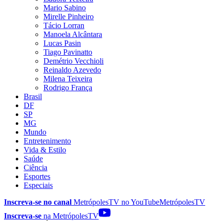
Mario Sabino
Mirelle Pinheiro
Tácio Lorran
Manoela Alcântara
Lucas Pasin
Tiago Pavinatto
Demétrio Vecchioli
Reinaldo Azevedo
Milena Teixeira
Rodrigo França
Brasil
DF
SP
MG
Mundo
Entretenimento
Vida & Estilo
Saúde
Ciência
Esportes
Especiais
Inscreva-se no canal
MetrópolesTV no
YouTube
MetrópolesTV
Inscreva-se
na MetrópolesTV