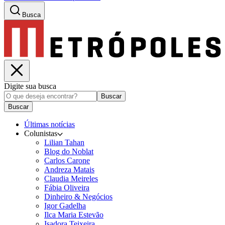
Busca
Digite sua busca
Buscar
Buscar
Últimas notícias
Colunistas
Lilian Tahan
Blog do Noblat
Carlos Carone
Andreza Matais
Claudia Meireles
Fábia Oliveira
Dinheiro & Negócios
Igor Gadelha
Ilca Maria Estevão
Isadora Teixeira