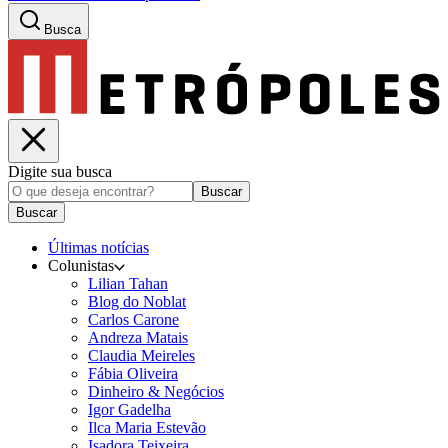
Busca
Digite sua busca
Buscar
Buscar
Últimas notícias
Colunistas
Lilian Tahan
Blog do Noblat
Carlos Carone
Andreza Matais
Claudia Meireles
Fábia Oliveira
Dinheiro & Negócios
Igor Gadelha
Ilca Maria Estevão
Isadora Teixeira