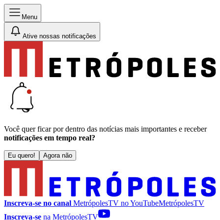
Menu
Ative nossas notificações
Você quer ficar por dentro das notícias mais importantes e receber
notificações em tempo real?
Eu quero!
Agora não
Inscreva-se no canal
MetrópolesTV no
YouTube
MetrópolesTV
Inscreva-se
na MetrópolesTV