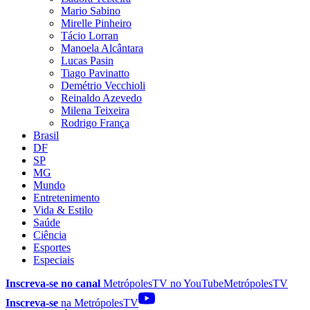
Mario Sabino
Mirelle Pinheiro
Tácio Lorran
Manoela Alcântara
Lucas Pasin
Tiago Pavinatto
Demétrio Vecchioli
Reinaldo Azevedo
Milena Teixeira
Rodrigo França
Brasil
DF
SP
MG
Mundo
Entretenimento
Vida & Estilo
Saúde
Ciência
Esportes
Especiais
Inscreva-se no canal
MetrópolesTV no
YouTube
MetrópolesTV
Inscreva-se
na MetrópolesTV