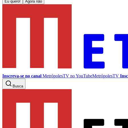
Eu quero!
Agora não
Inscreva-se no canal
MetrópolesTV no
YouTube
MetrópolesTV
Insc
Busca