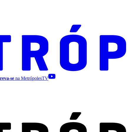
reva-se
na MetrópolesTV