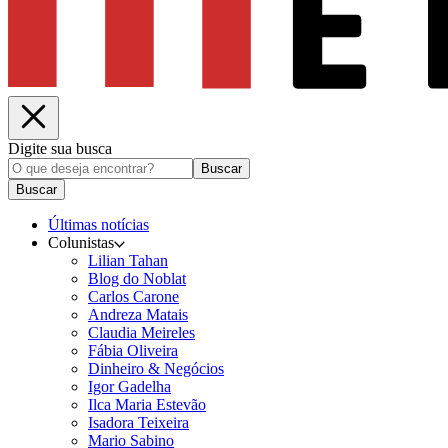
Digite sua busca
Buscar
Buscar
Últimas notícias
Colunistas
Lilian Tahan
Blog do Noblat
Carlos Carone
Andreza Matais
Claudia Meireles
Fábia Oliveira
Dinheiro & Negócios
Igor Gadelha
Ilca Maria Estevão
Isadora Teixeira
Mario Sabino