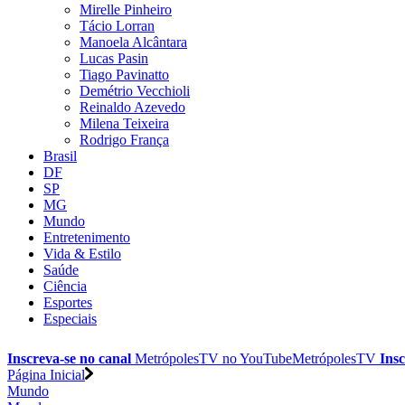
Mirelle Pinheiro
Tácio Lorran
Manoela Alcântara
Lucas Pasin
Tiago Pavinatto
Demétrio Vecchioli
Reinaldo Azevedo
Milena Teixeira
Rodrigo França
Brasil
DF
SP
MG
Mundo
Entretenimento
Vida & Estilo
Saúde
Ciência
Esportes
Especiais
Inscreva-se no canal
MetrópolesTV no
YouTube
MetrópolesTV
Insc
Página Inicial
Mundo