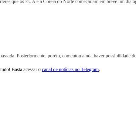
órteres que os EUA e a Coreia do Norte começariam em breve um diálogo
passada. Posteriormente, porém, comentou ainda haver possibilidade d
tudo! Basta acessar o
canal de notícias no Telegram
.