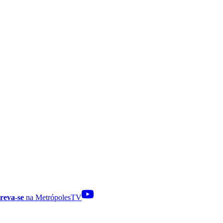
reva-se
na MetrópolesTV