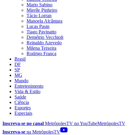
Mario Sabino
Mirelle Pinheiro
Tácio Lorran
Manoela Alcântara
Lucas Pasin
Tiago Pavinatto
Demétrio Vecchioli
Reinaldo Azevedo
Milena Teixeira
Rodrigo França
Brasil
DF
SP
MG
Mundo
Entretenimento
Vida & Estilo
Saúde
Ciência
Esportes
Especiais
Inscreva-se no canal
MetrópolesTV no
YouTube
MetrópolesTV
Inscreva-se
na MetrópolesTV