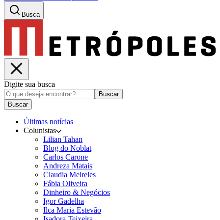
Busca
Digite sua busca
Buscar
Buscar
Últimas notícias
Colunistas
Lilian Tahan
Blog do Noblat
Carlos Carone
Andreza Matais
Claudia Meireles
Fábia Oliveira
Dinheiro & Negócios
Igor Gadelha
Ilca Maria Estevão
Isadora Teixeira