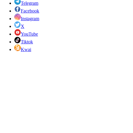
Telegram
Facebook
Instagram
X
YouTube
Tiktok
Kwai