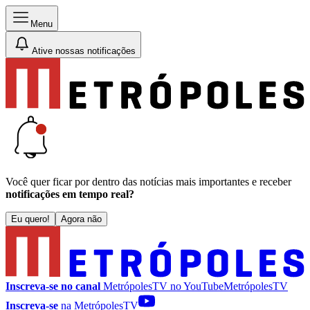
Menu
Ative nossas notificações
Você quer ficar por dentro das notícias mais importantes e receber
notificações em tempo real?
Eu quero!
Agora não
Inscreva-se no canal
MetrópolesTV no
YouTube
MetrópolesTV
Inscreva-se
na MetrópolesTV