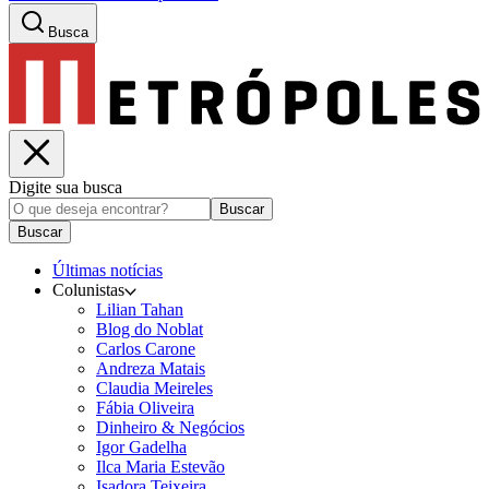
Busca
Digite sua busca
Buscar
Buscar
Últimas notícias
Colunistas
Lilian Tahan
Blog do Noblat
Carlos Carone
Andreza Matais
Claudia Meireles
Fábia Oliveira
Dinheiro & Negócios
Igor Gadelha
Ilca Maria Estevão
Isadora Teixeira