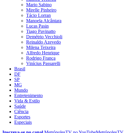
Mario Sabino
Mirelle Pinheiro
Tácio Lorran
Manoela Alcântara
Lucas Pasin
Tiago Pavinatto
Demétrio Vecchioli
Reinaldo Azevedo
Milena Teixeira
Alfredo Henrique
Rodrigo França
Vinícius Passarelli
Brasil
DF
SP
MG
Mundo
Entretenimento
Vida & Estilo
Saúde
Ciência
Esportes
Especiais
Inscreva-se no canal
MetrópolesTV no
YouTube
MetrópolesTV