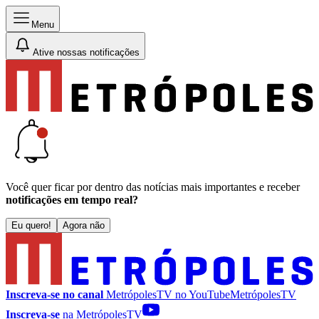
Menu
Ative nossas notificações
Você quer ficar por dentro das notícias mais importantes e receber
notificações em tempo real?
Eu quero!
Agora não
Inscreva-se no canal
MetrópolesTV no
YouTube
MetrópolesTV
Inscreva-se
na MetrópolesTV