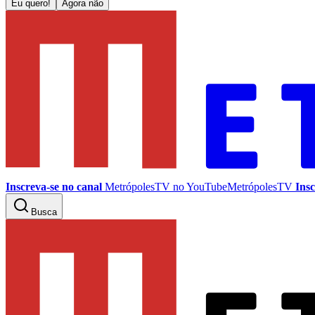
Eu quero!
Agora não
Inscreva-se no canal
MetrópolesTV no
YouTube
MetrópolesTV
Insc
Busca