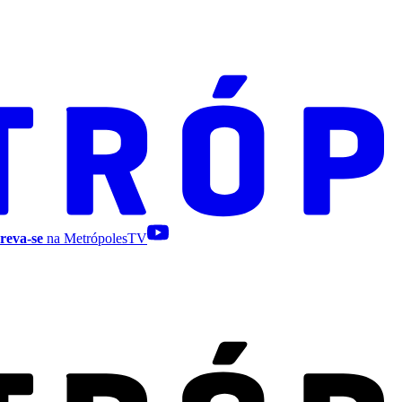
reva-se
na MetrópolesTV