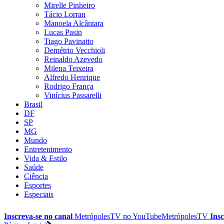
Mirelle Pinheiro
Tácio Lorran
Manoela Alcântara
Lucas Pasin
Tiago Pavinatto
Demétrio Vecchioli
Reinaldo Azevedo
Milena Teixeira
Alfredo Henrique
Rodrigo França
Vinícius Passarelli
Brasil
DF
SP
MG
Mundo
Entretenimento
Vida & Estilo
Saúde
Ciência
Esportes
Especiais
Inscreva-se no canal
MetrópolesTV no
YouTube
MetrópolesTV
Insc