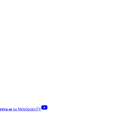
reva-se
na MetrópolesTV