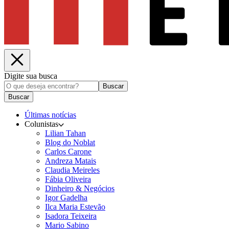
Digite sua busca
Buscar
Buscar
Últimas notícias
Colunistas
Lilian Tahan
Blog do Noblat
Carlos Carone
Andreza Matais
Claudia Meireles
Fábia Oliveira
Dinheiro & Negócios
Igor Gadelha
Ilca Maria Estevão
Isadora Teixeira
Mario Sabino