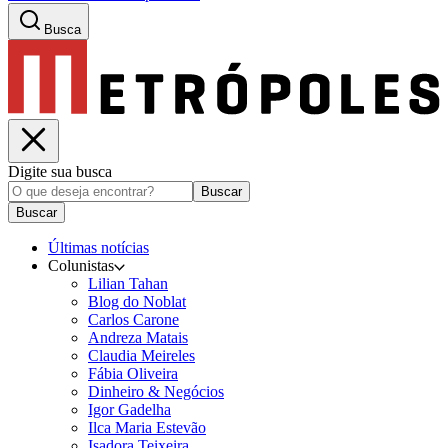
Busca
Digite sua busca
Buscar
Buscar
Últimas notícias
Colunistas
Lilian Tahan
Blog do Noblat
Carlos Carone
Andreza Matais
Claudia Meireles
Fábia Oliveira
Dinheiro & Negócios
Igor Gadelha
Ilca Maria Estevão
Isadora Teixeira