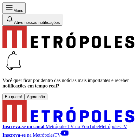
Menu
Ative nossas notificações
Você quer ficar por dentro das notícias mais importantes e receber
notificações em tempo real?
Eu quero!
Agora não
Inscreva-se no canal
MetrópolesTV no
YouTube
MetrópolesTV
Inscreva-se
na MetrópolesTV