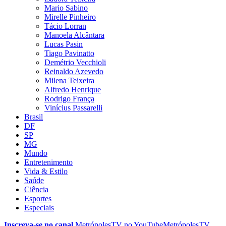
Mario Sabino
Mirelle Pinheiro
Tácio Lorran
Manoela Alcântara
Lucas Pasin
Tiago Pavinatto
Demétrio Vecchioli
Reinaldo Azevedo
Milena Teixeira
Alfredo Henrique
Rodrigo França
Vinícius Passarelli
Brasil
DF
SP
MG
Mundo
Entretenimento
Vida & Estilo
Saúde
Ciência
Esportes
Especiais
Inscreva-se no canal
MetrópolesTV no
YouTube
MetrópolesTV