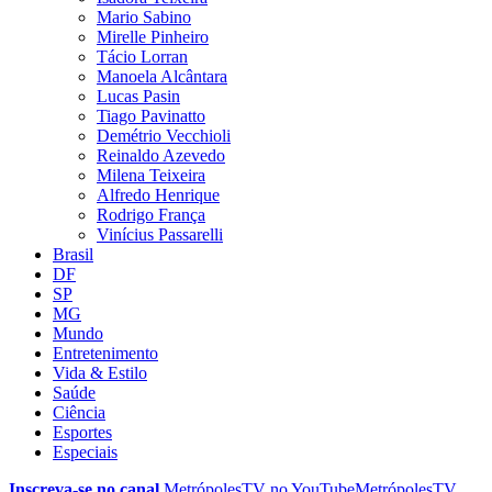
Mario Sabino
Mirelle Pinheiro
Tácio Lorran
Manoela Alcântara
Lucas Pasin
Tiago Pavinatto
Demétrio Vecchioli
Reinaldo Azevedo
Milena Teixeira
Alfredo Henrique
Rodrigo França
Vinícius Passarelli
Brasil
DF
SP
MG
Mundo
Entretenimento
Vida & Estilo
Saúde
Ciência
Esportes
Especiais
Inscreva-se no canal
MetrópolesTV no
YouTube
MetrópolesTV