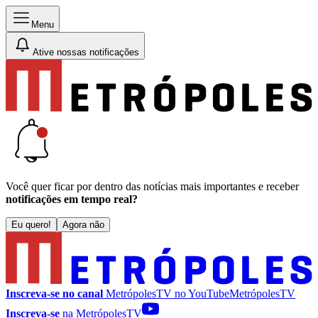
Menu
Ative nossas notificações
Você quer ficar por dentro das notícias mais importantes e receber
notificações em tempo real?
Eu quero!
Agora não
Inscreva-se no canal
MetrópolesTV no
YouTube
MetrópolesTV
Inscreva-se
na MetrópolesTV