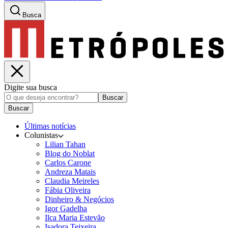
Busca
Digite sua busca
Buscar
Buscar
Últimas notícias
Colunistas
Lilian Tahan
Blog do Noblat
Carlos Carone
Andreza Matais
Claudia Meireles
Fábia Oliveira
Dinheiro & Negócios
Igor Gadelha
Ilca Maria Estevão
Isadora Teixeira