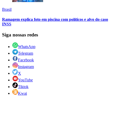
Brasil
Ramagem explica foto em piscina com políticos e alvo do caso
INSS
Siga nossas redes
WhatsApp
Telegram
Facebook
Instagram
X
YouTube
Tiktok
Kwai