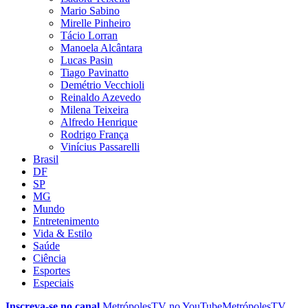
Mario Sabino
Mirelle Pinheiro
Tácio Lorran
Manoela Alcântara
Lucas Pasin
Tiago Pavinatto
Demétrio Vecchioli
Reinaldo Azevedo
Milena Teixeira
Alfredo Henrique
Rodrigo França
Vinícius Passarelli
Brasil
DF
SP
MG
Mundo
Entretenimento
Vida & Estilo
Saúde
Ciência
Esportes
Especiais
Inscreva-se no canal
MetrópolesTV no
YouTube
MetrópolesTV