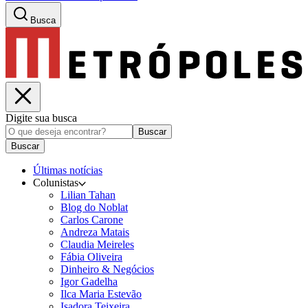
Busca
Digite sua busca
Buscar
Buscar
Últimas notícias
Colunistas
Lilian Tahan
Blog do Noblat
Carlos Carone
Andreza Matais
Claudia Meireles
Fábia Oliveira
Dinheiro & Negócios
Igor Gadelha
Ilca Maria Estevão
Isadora Teixeira