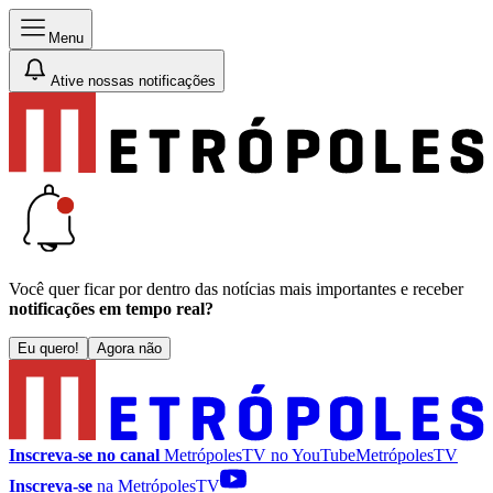
Menu
Ative nossas notificações
Você quer ficar por dentro das notícias mais importantes e receber
notificações em tempo real?
Eu quero!
Agora não
Inscreva-se no canal
MetrópolesTV no
YouTube
MetrópolesTV
Inscreva-se
na MetrópolesTV