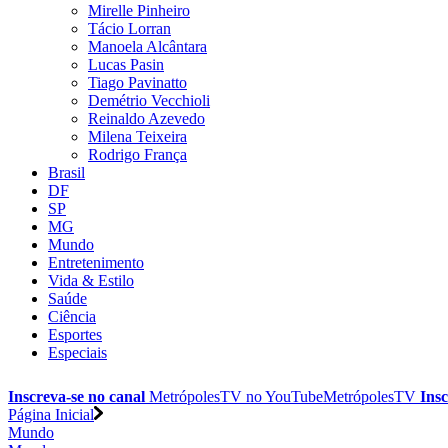
Mirelle Pinheiro
Tácio Lorran
Manoela Alcântara
Lucas Pasin
Tiago Pavinatto
Demétrio Vecchioli
Reinaldo Azevedo
Milena Teixeira
Rodrigo França
Brasil
DF
SP
MG
Mundo
Entretenimento
Vida & Estilo
Saúde
Ciência
Esportes
Especiais
Inscreva-se no canal
MetrópolesTV no
YouTube
MetrópolesTV
Insc
Página Inicial
Mundo