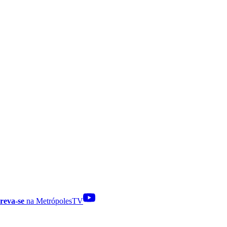
reva-se
na MetrópolesTV