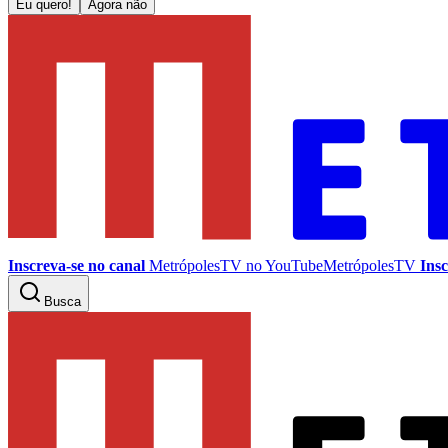
Eu quero!
Agora não
Inscreva-se no canal
MetrópolesTV no
YouTube
MetrópolesTV
Insc
Busca