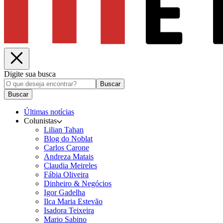
Digite sua busca
Buscar
Buscar
Últimas notícias
Colunistas
Lilian Tahan
Blog do Noblat
Carlos Carone
Andreza Matais
Claudia Meireles
Fábia Oliveira
Dinheiro & Negócios
Igor Gadelha
Ilca Maria Estevão
Isadora Teixeira
Mario Sabino