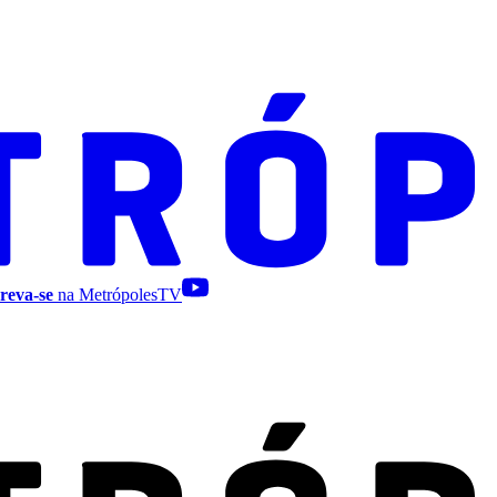
reva-se
na MetrópolesTV