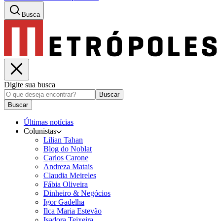
Busca
Digite sua busca
Buscar
Buscar
Últimas notícias
Colunistas
Lilian Tahan
Blog do Noblat
Carlos Carone
Andreza Matais
Claudia Meireles
Fábia Oliveira
Dinheiro & Negócios
Igor Gadelha
Ilca Maria Estevão
Isadora Teixeira