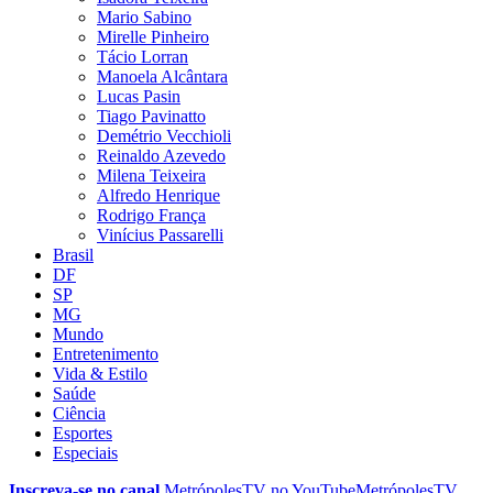
Mario Sabino
Mirelle Pinheiro
Tácio Lorran
Manoela Alcântara
Lucas Pasin
Tiago Pavinatto
Demétrio Vecchioli
Reinaldo Azevedo
Milena Teixeira
Alfredo Henrique
Rodrigo França
Vinícius Passarelli
Brasil
DF
SP
MG
Mundo
Entretenimento
Vida & Estilo
Saúde
Ciência
Esportes
Especiais
Inscreva-se no canal
MetrópolesTV no
YouTube
MetrópolesTV