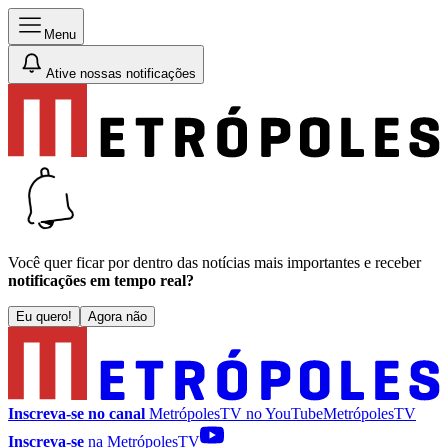
Menu
Ative nossas notificações
Você quer ficar por dentro das notícias mais importantes e receber
notificações em tempo real?
Eu quero!
Agora não
Inscreva-se no canal
MetrópolesTV no
YouTube
MetrópolesTV
Inscreva-se
na MetrópolesTV