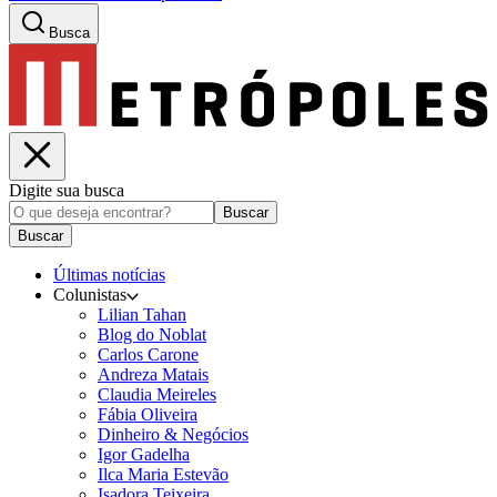
Busca
Digite sua busca
Buscar
Buscar
Últimas notícias
Colunistas
Lilian Tahan
Blog do Noblat
Carlos Carone
Andreza Matais
Claudia Meireles
Fábia Oliveira
Dinheiro & Negócios
Igor Gadelha
Ilca Maria Estevão
Isadora Teixeira