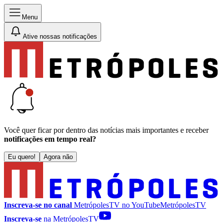
Menu
Ative nossas notificações
Você quer ficar por dentro das notícias mais importantes e receber
notificações em tempo real?
Eu quero!
Agora não
Inscreva-se no canal
MetrópolesTV no
YouTube
MetrópolesTV
Inscreva-se
na MetrópolesTV