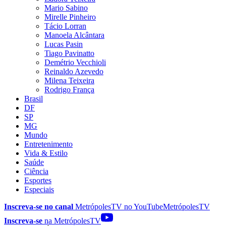
Mario Sabino
Mirelle Pinheiro
Tácio Lorran
Manoela Alcântara
Lucas Pasin
Tiago Pavinatto
Demétrio Vecchioli
Reinaldo Azevedo
Milena Teixeira
Rodrigo França
Brasil
DF
SP
MG
Mundo
Entretenimento
Vida & Estilo
Saúde
Ciência
Esportes
Especiais
Inscreva-se no canal
MetrópolesTV no
YouTube
MetrópolesTV
Inscreva-se
na MetrópolesTV