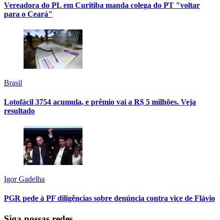
Vereadora do PL em Curitiba manda colega do PT "voltar
para o Ceará"
Brasil
Lotofácil 3754 acumula, e prêmio vai a R$ 5 milhões. Veja
resultado
Igor Gadelha
PGR pede à PF diligências sobre denúncia contra vice de Flávio
Siga nossas redes