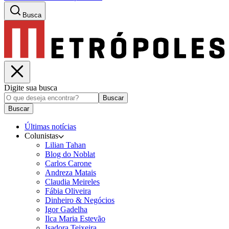
Busca
Digite sua busca
Buscar
Buscar
Últimas notícias
Colunistas
Lilian Tahan
Blog do Noblat
Carlos Carone
Andreza Matais
Claudia Meireles
Fábia Oliveira
Dinheiro & Negócios
Igor Gadelha
Ilca Maria Estevão
Isadora Teixeira