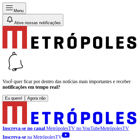
Menu
Ative nossas notificações
Você quer ficar por dentro das notícias mais importantes e receber
notificações em tempo real?
Eu quero!
Agora não
Inscreva-se no canal
MetrópolesTV no
YouTube
MetrópolesTV
Inscreva-se
na MetrópolesTV