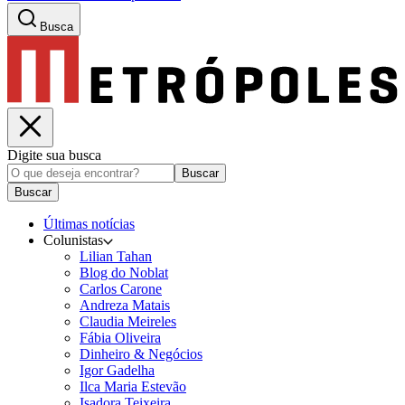
Busca
Digite sua busca
Buscar
Buscar
Últimas notícias
Colunistas
Lilian Tahan
Blog do Noblat
Carlos Carone
Andreza Matais
Claudia Meireles
Fábia Oliveira
Dinheiro & Negócios
Igor Gadelha
Ilca Maria Estevão
Isadora Teixeira