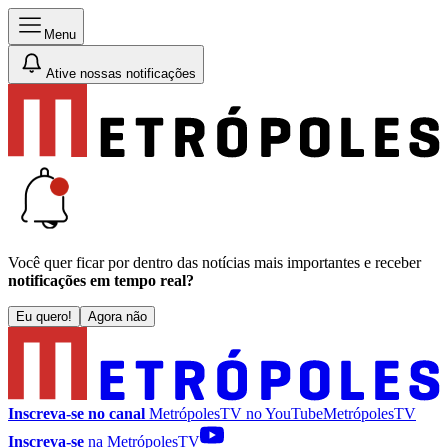
Menu
Ative nossas notificações
Você quer ficar por dentro das notícias mais importantes e receber
notificações em tempo real?
Eu quero!
Agora não
Inscreva-se no canal
MetrópolesTV no
YouTube
MetrópolesTV
Inscreva-se
na MetrópolesTV