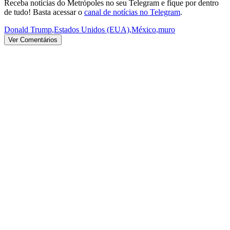
Receba notícias do Metrópoles no seu Telegram e fique por dentro
de tudo! Basta acessar o
canal de notícias no Telegram
.
Donald Trump
,
Estados Unidos (EUA)
,
México
,
muro
Ver Comentários