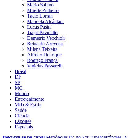
Mario Sabino
Mirelle Pinheiro
Tácio Lorran
Manoela Alcântara
Lucas Pasin
Tiago Pavinatto
Demétrio Vecchioli
Reinaldo Azevedo
Milena Teixeira
Alfredo Henrique
Rodrigo França
Vinícius Passarelli
Brasil
DF
SP
MG
Mundo
Entretenimento
Vida & Estilo
Saúde
Ciência
Esportes
Especiais
Inscreva-se no canal
MetrópolesTV no
YouTube
MetrópolesTV