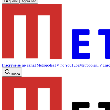
Eu quero!
Agora não
Inscreva-se no canal
MetrópolesTV no
YouTube
MetrópolesTV
Insc
Busca