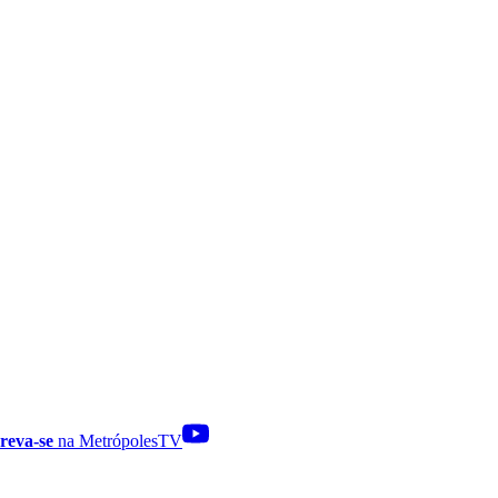
reva-se
na MetrópolesTV