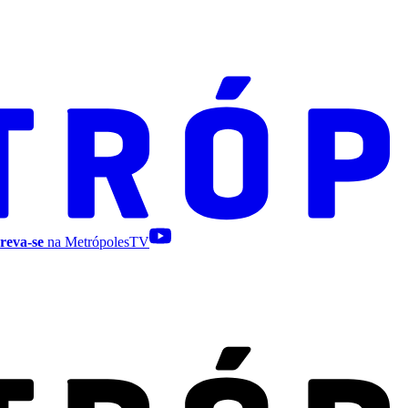
reva-se
na MetrópolesTV