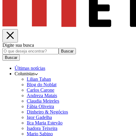
Digite sua busca
Buscar
Buscar
Últimas notícias
Colunistas
Lilian Tahan
Blog do Noblat
Carlos Carone
Andreza Matais
Claudia Meireles
Fábia Oliveira
Dinheiro & Negócios
Igor Gadelha
Ilca Maria Estevão
Isadora Teixeira
Mario Sabino