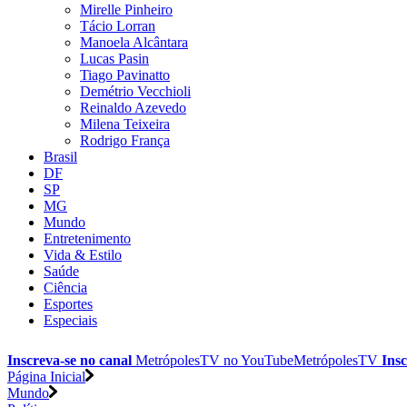
Mirelle Pinheiro
Tácio Lorran
Manoela Alcântara
Lucas Pasin
Tiago Pavinatto
Demétrio Vecchioli
Reinaldo Azevedo
Milena Teixeira
Rodrigo França
Brasil
DF
SP
MG
Mundo
Entretenimento
Vida & Estilo
Saúde
Ciência
Esportes
Especiais
Inscreva-se no canal
MetrópolesTV no
YouTube
MetrópolesTV
Insc
Página Inicial
Mundo