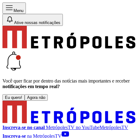
Menu
Ative nossas notificações
Você quer ficar por dentro das notícias mais importantes e receber
notificações em tempo real?
Eu quero!
Agora não
Inscreva-se no canal
MetrópolesTV no
YouTube
MetrópolesTV
Inscreva-se
na MetrópolesTV