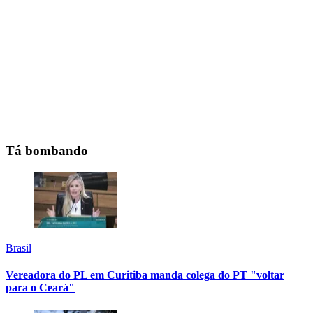
Tá bombando
Brasil
Vereadora do PL em Curitiba manda colega do PT "voltar
para o Ceará"