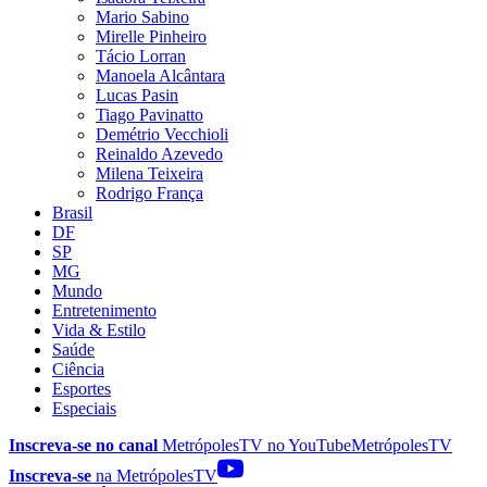
Mario Sabino
Mirelle Pinheiro
Tácio Lorran
Manoela Alcântara
Lucas Pasin
Tiago Pavinatto
Demétrio Vecchioli
Reinaldo Azevedo
Milena Teixeira
Rodrigo França
Brasil
DF
SP
MG
Mundo
Entretenimento
Vida & Estilo
Saúde
Ciência
Esportes
Especiais
Inscreva-se no canal
MetrópolesTV no
YouTube
MetrópolesTV
Inscreva-se
na MetrópolesTV