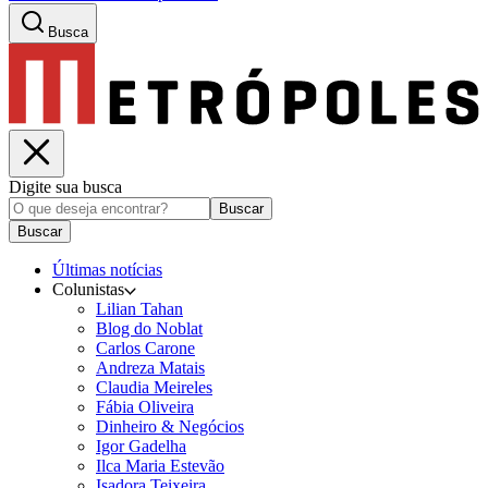
Busca
Digite sua busca
Buscar
Buscar
Últimas notícias
Colunistas
Lilian Tahan
Blog do Noblat
Carlos Carone
Andreza Matais
Claudia Meireles
Fábia Oliveira
Dinheiro & Negócios
Igor Gadelha
Ilca Maria Estevão
Isadora Teixeira