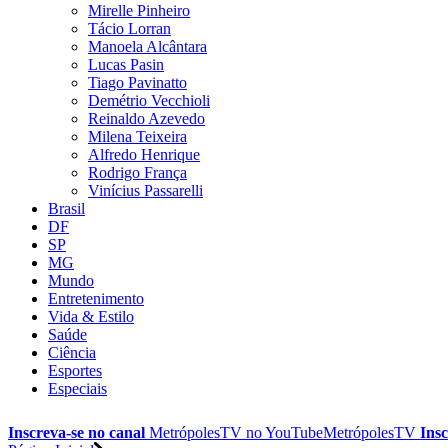
Mirelle Pinheiro
Tácio Lorran
Manoela Alcântara
Lucas Pasin
Tiago Pavinatto
Demétrio Vecchioli
Reinaldo Azevedo
Milena Teixeira
Alfredo Henrique
Rodrigo França
Vinícius Passarelli
Brasil
DF
SP
MG
Mundo
Entretenimento
Vida & Estilo
Saúde
Ciência
Esportes
Especiais
Inscreva-se no canal
MetrópolesTV no
YouTube
MetrópolesTV
Insc