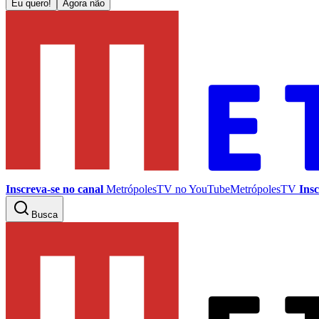
Eu quero!
Agora não
Inscreva-se no canal
MetrópolesTV no
YouTube
MetrópolesTV
Insc
Busca