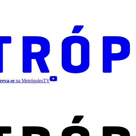
reva-se
na MetrópolesTV