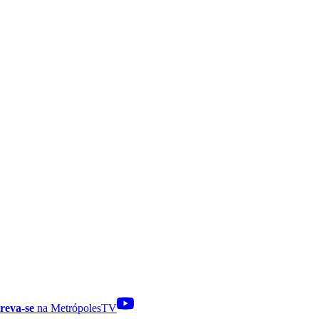
reva-se
na MetrópolesTV