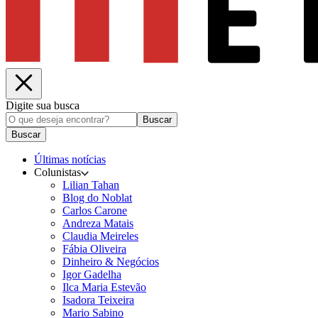
Digite sua busca
Buscar
Buscar
Últimas notícias
Colunistas
Lilian Tahan
Blog do Noblat
Carlos Carone
Andreza Matais
Claudia Meireles
Fábia Oliveira
Dinheiro & Negócios
Igor Gadelha
Ilca Maria Estevão
Isadora Teixeira
Mario Sabino