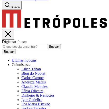
Busca
Digite sua busca
Buscar
Buscar
Últimas notícias
Colunistas
Lilian Tahan
Blog do Noblat
Carlos Carone
Andreza Matais
Claudia Meireles
Fábia Oliveira
Dinheiro & Negócios
Igor Gadelha
Ilca Maria Estevão
Isadora Teixeira