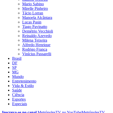
Mario Sabino
Mirelle Pinheiro
Tácio Lorran
Manoela Alcântara
Lucas Pasin
Tiago Pavinatto
Demétrio Vecchioli
Reinaldo Azevedo
Milena Teixeira
Alfredo Henrique
Rodrigo França
Vinícius Passarelli
Brasil
DF
SP
MG
Mundo
Entretenimento
Vida & Estilo
Saúde
Ciência
Esportes
Especiais
Inscreva-se no canal
MetrópolesTV no
YouTube
MetrópolesTV