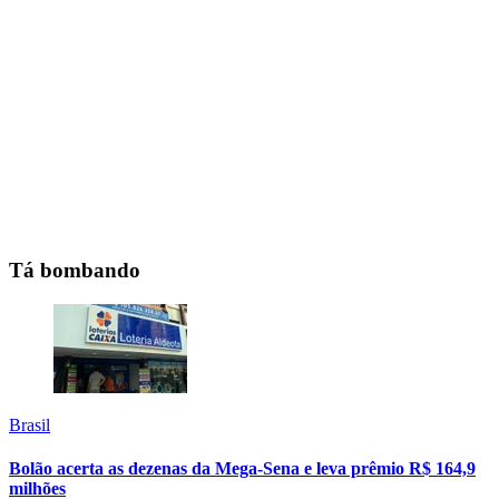
Tá bombando
Brasil
Bolão acerta as dezenas da Mega-Sena e leva prêmio R$ 164,9
milhões