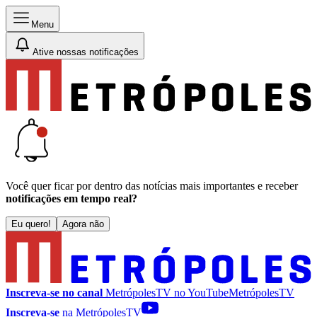
Menu
Ative nossas notificações
Você quer ficar por dentro das notícias mais importantes e receber
notificações em tempo real?
Eu quero!
Agora não
Inscreva-se no canal
MetrópolesTV no
YouTube
MetrópolesTV
Inscreva-se
na MetrópolesTV