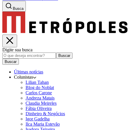
Busca
Digite sua busca
Buscar
Buscar
Últimas notícias
Colunistas
Lilian Tahan
Blog do Noblat
Carlos Carone
Andreza Matais
Claudia Meireles
Fábia Oliveira
Dinheiro & Negócios
Igor Gadelha
Ilca Maria Estevão
Isadora Teixeira