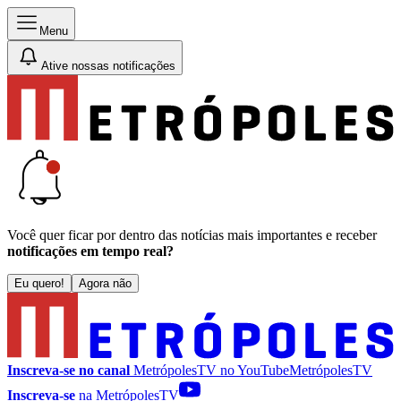
Menu
Ative nossas notificações
Você quer ficar por dentro das notícias mais importantes e receber
notificações em tempo real?
Eu quero!
Agora não
Inscreva-se no canal
MetrópolesTV no
YouTube
MetrópolesTV
Inscreva-se
na MetrópolesTV