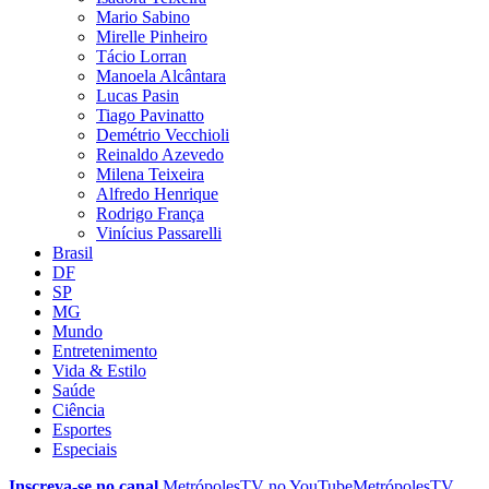
Mario Sabino
Mirelle Pinheiro
Tácio Lorran
Manoela Alcântara
Lucas Pasin
Tiago Pavinatto
Demétrio Vecchioli
Reinaldo Azevedo
Milena Teixeira
Alfredo Henrique
Rodrigo França
Vinícius Passarelli
Brasil
DF
SP
MG
Mundo
Entretenimento
Vida & Estilo
Saúde
Ciência
Esportes
Especiais
Inscreva-se no canal
MetrópolesTV no
YouTube
MetrópolesTV