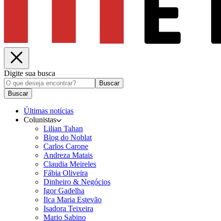
Digite sua busca
Buscar
Buscar
Últimas notícias
Colunistas
Lilian Tahan
Blog do Noblat
Carlos Carone
Andreza Matais
Claudia Meireles
Fábia Oliveira
Dinheiro & Negócios
Igor Gadelha
Ilca Maria Estevão
Isadora Teixeira
Mario Sabino