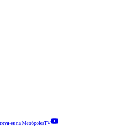
reva-se
na MetrópolesTV