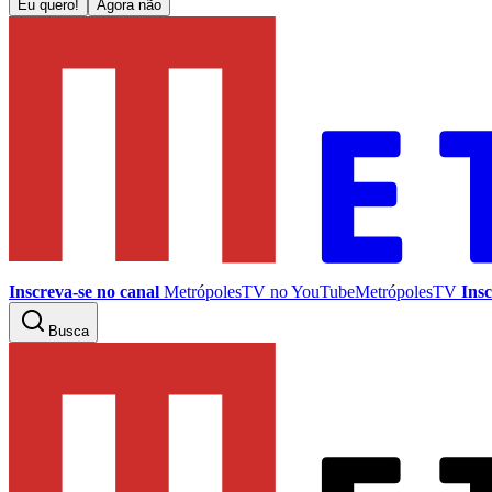
Eu quero!
Agora não
Inscreva-se no canal
MetrópolesTV no
YouTube
MetrópolesTV
Insc
Busca