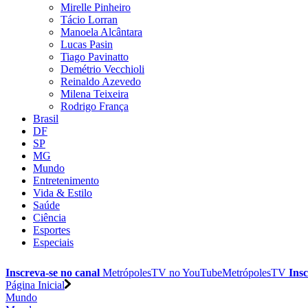
Mirelle Pinheiro
Tácio Lorran
Manoela Alcântara
Lucas Pasin
Tiago Pavinatto
Demétrio Vecchioli
Reinaldo Azevedo
Milena Teixeira
Rodrigo França
Brasil
DF
SP
MG
Mundo
Entretenimento
Vida & Estilo
Saúde
Ciência
Esportes
Especiais
Inscreva-se no canal
MetrópolesTV no
YouTube
MetrópolesTV
Insc
Página Inicial
Mundo