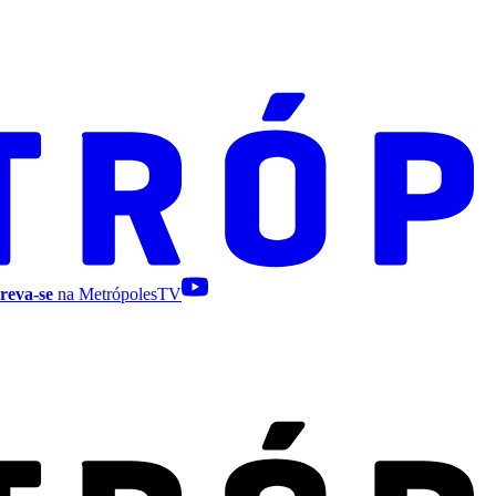
reva-se
na MetrópolesTV