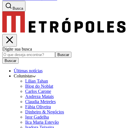
Busca
Digite sua busca
Buscar
Buscar
Últimas notícias
Colunistas
Lilian Tahan
Blog do Noblat
Carlos Carone
Andreza Matais
Claudia Meireles
Fábia Oliveira
Dinheiro & Negócios
Igor Gadelha
Ilca Maria Estevão
Isadora Teixeira