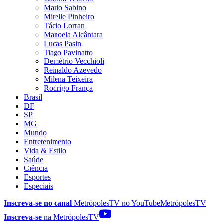
Mario Sabino
Mirelle Pinheiro
Tácio Lorran
Manoela Alcântara
Lucas Pasin
Tiago Pavinatto
Demétrio Vecchioli
Reinaldo Azevedo
Milena Teixeira
Rodrigo França
Brasil
DF
SP
MG
Mundo
Entretenimento
Vida & Estilo
Saúde
Ciência
Esportes
Especiais
Inscreva-se no canal
MetrópolesTV no
YouTube
MetrópolesTV
Inscreva-se
na MetrópolesTV