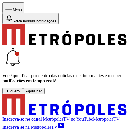
Menu
Ative nossas notificações
Você quer ficar por dentro das notícias mais importantes e receber
notificações em tempo real?
Eu quero!
Agora não
Inscreva-se no canal
MetrópolesTV no
YouTube
MetrópolesTV
Inscreva-se
na MetrópolesTV