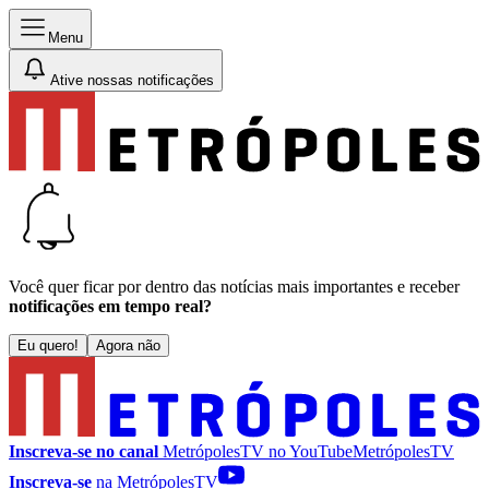
Menu
Ative nossas notificações
Você quer ficar por dentro das notícias mais importantes e receber
notificações em tempo real?
Eu quero!
Agora não
Inscreva-se no canal
MetrópolesTV no
YouTube
MetrópolesTV
Inscreva-se
na MetrópolesTV