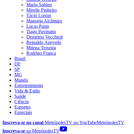
Mario Sabino
Mirelle Pinheiro
Tácio Lorran
Manoela Alcântara
Lucas Pasin
Tiago Pavinatto
Demétrio Vecchioli
Reinaldo Azevedo
Milena Teixeira
Rodrigo França
Brasil
DF
SP
MG
Mundo
Entretenimento
Vida & Estilo
Saúde
Ciência
Esportes
Especiais
Inscreva-se no canal
MetrópolesTV no
YouTube
MetrópolesTV
Inscreva-se
na MetrópolesTV