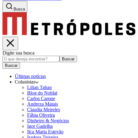
Busca
Digite sua busca
Buscar
Buscar
Últimas notícias
Colunistas
Lilian Tahan
Blog do Noblat
Carlos Carone
Andreza Matais
Claudia Meireles
Fábia Oliveira
Dinheiro & Negócios
Igor Gadelha
Ilca Maria Estevão
Isadora Teixeira