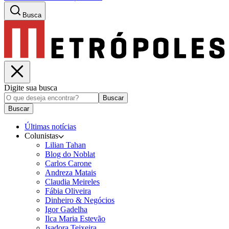
Busca
Digite sua busca
Buscar
Buscar
Últimas notícias
Colunistas
Lilian Tahan
Blog do Noblat
Carlos Carone
Andreza Matais
Claudia Meireles
Fábia Oliveira
Dinheiro & Negócios
Igor Gadelha
Ilca Maria Estevão
Isadora Teixeira