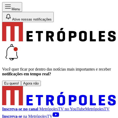
Menu
Ative nossas notificações
Você quer ficar por dentro das notícias mais importantes e receber
notificações em tempo real?
Eu quero!
Agora não
Inscreva-se no canal
MetrópolesTV no
YouTube
MetrópolesTV
Inscreva-se
na MetrópolesTV