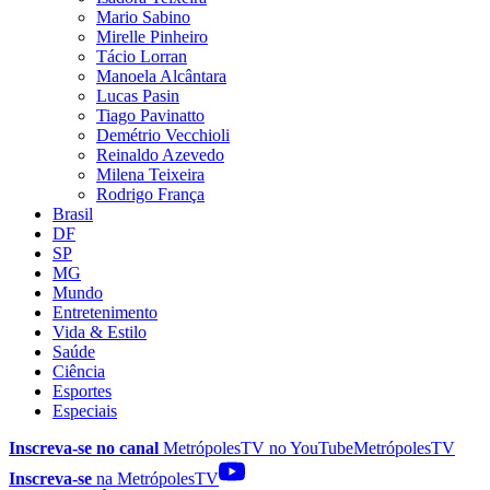
Mario Sabino
Mirelle Pinheiro
Tácio Lorran
Manoela Alcântara
Lucas Pasin
Tiago Pavinatto
Demétrio Vecchioli
Reinaldo Azevedo
Milena Teixeira
Rodrigo França
Brasil
DF
SP
MG
Mundo
Entretenimento
Vida & Estilo
Saúde
Ciência
Esportes
Especiais
Inscreva-se no canal
MetrópolesTV no
YouTube
MetrópolesTV
Inscreva-se
na MetrópolesTV