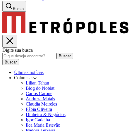
Busca
Digite sua busca
Buscar
Buscar
Últimas notícias
Colunistas
Lilian Tahan
Blog do Noblat
Carlos Carone
Andreza Matais
Claudia Meireles
Fábia Oliveira
Dinheiro & Negócios
Igor Gadelha
Ilca Maria Estevão
Isadora Teixeira