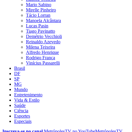
Mario Sabino
Mirelle Pinheiro
Tácio Lorran
Manoela Alcântara
Lucas Pasin
Tiago Pavinatto
Demétrio Vecchioli
Reinaldo Azevedo
Milena Teixeira
Alfredo Henrique
Rodrigo França
Vinícius Passarelli
Brasil
DF
SP
MG
Mundo
Entretenimento
Vida & Estilo
Saúde
Ciência
Esportes
Especiais
Inscreva-se no canal
MetrópolesTV no
YouTube
MetrópolesTV