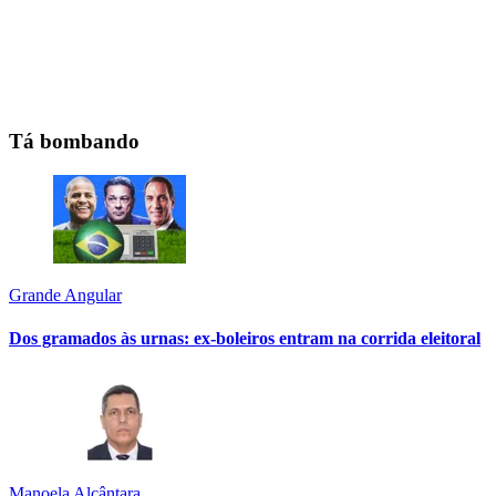
Tá bombando
Grande Angular
Dos gramados às urnas: ex-boleiros entram na corrida eleitoral
Manoela Alcântara