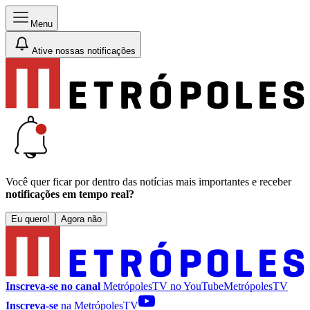
Menu
Ative nossas notificações
Você quer ficar por dentro das notícias mais importantes e receber
notificações em tempo real?
Eu quero!
Agora não
Inscreva-se no canal
MetrópolesTV no
YouTube
MetrópolesTV
Inscreva-se
na MetrópolesTV