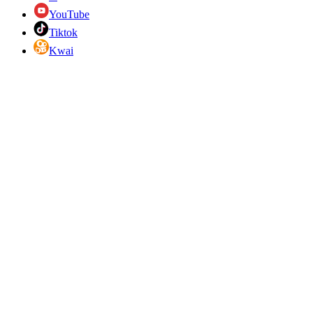
YouTube
Tiktok
Kwai