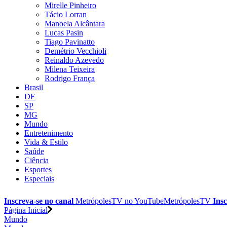
Mirelle Pinheiro
Tácio Lorran
Manoela Alcântara
Lucas Pasin
Tiago Pavinatto
Demétrio Vecchioli
Reinaldo Azevedo
Milena Teixeira
Rodrigo França
Brasil
DF
SP
MG
Mundo
Entretenimento
Vida & Estilo
Saúde
Ciência
Esportes
Especiais
Inscreva-se no canal
MetrópolesTV no
YouTube
MetrópolesTV
Insc
Página Inicial
Mundo