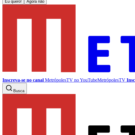
Eu quero!
Agora não
Inscreva-se no canal
MetrópolesTV no
YouTube
MetrópolesTV
Insc
Busca