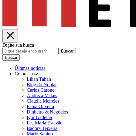
Digite sua busca
Buscar
Buscar
Últimas notícias
Colunistas
Lilian Tahan
Blog do Noblat
Carlos Carone
Andreza Matais
Claudia Meireles
Fábia Oliveira
Dinheiro & Negócios
Igor Gadelha
Ilca Maria Estevão
Isadora Teixeira
Mario Sabino