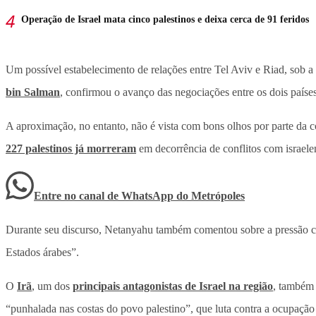
Operação de Israel mata cinco palestinos e deixa cerca de 91 feridos
Um possível estabelecimento de relações entre Tel Aviv e Riad, sob a
bin Salman
, confirmou o avanço das negociações entre os dois países
A aproximação, no entanto, não é vista com bons olhos por parte d
227 palestinos já morreram
em decorrência de conflitos com israe
Entre no canal de WhatsApp
do
Metrópoles
Durante seu discurso, Netanyahu também comentou sobre a pressão cont
Estados árabes”.
O
Irã
, um dos
principais antagonistas de Israel na região
, também 
“punhalada nas costas do povo palestino”, que luta contra a ocupação 