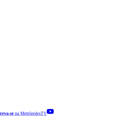
reva-se
na MetrópolesTV