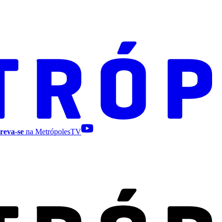
reva-se
na MetrópolesTV